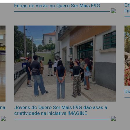
Cr
Férias de Verão no Quero Ser Mais E9G
Fi
Di
Jovens do Quero Ser Mais E9G dão asas à
 na
criatividade na iniciativa iMAGINE