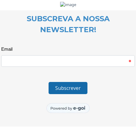
O 
WOOL, com croché e cantigas