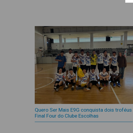
Quero Ser Mais E9G conquista dois troféus
Final Four do Clube Escolhas