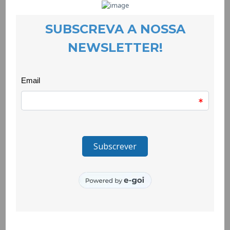
permanente no qual se faça ouvir a voz forte das
organizações da sociedade civil.
A Estratégia Nacional para a Igualdade e a Não Discriminação
2018-2030 – Portugal + Igual, bem como os três planos de
ação que a integram, reconhece a função essencial
desempenhada pela sociedade civil no planeamento da política
pública, na sua execução e na sua avaliação. Assume uma
lógica de corresponsabilização, partilha e otimização de
práticas e recursos, com vista ao desenvolvimento de
parcerias estratégicas e ao reforço do trabalho em rede ao
nível local. Isto materializa-se, por exemplo, no funcionamento
diário de uma rede nacional de apoio a vítimas de violência
doméstica; na criação de novos serviços especializados que
vêm dar resposta a necessidades identificadas no terreno; na
abertura de linhas de apoio técnico e financeiro para o
desenvolvimento de projetos; na auscultação constante para a
definição de prioridades; ou na co-organização de iniciativas
pioneiras.