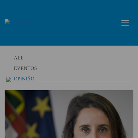
Skip
to
content
ALL
EVENTOS
OPINIÃO