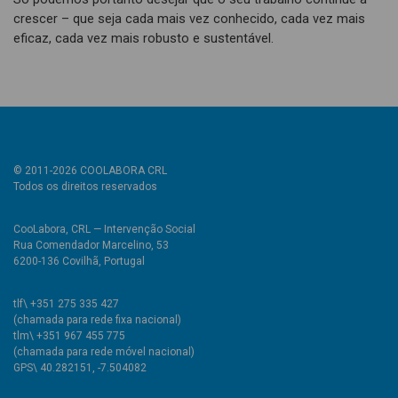
crescer – que seja cada mais vez conhecido, cada vez mais
eficaz, cada vez mais robusto e sustentável.
© 2011-2026 COOLABORA CRL
Todos os direitos reservados
CooLabora, CRL — Intervenção Social
Rua Comendador Marcelino, 53
6200-136 Covilhã, Portugal
tlf\ +351 275 335 427
(chamada para rede fixa nacional)
tlm\ +351 967 455 775
(chamada para rede móvel nacional)
GPS\ 40.282151, -7.504082