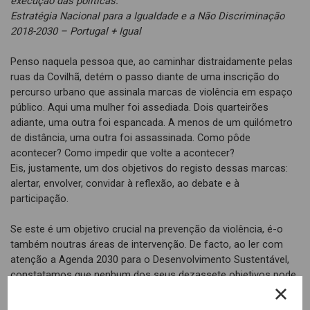
execução das políticas.
Estratégia Nacional para a Igualdade e a Não Discriminação
2018-2030 – Portugal + Igual
Penso naquela pessoa que, ao caminhar distraidamente pelas
ruas da Covilhã, detém o passo diante de uma inscrição do
percurso urbano que assinala marcas de violência em espaço
público. Aqui uma mulher foi assediada. Dois quarteirões
adiante, uma outra foi espancada. A menos de um quilómetro
de distância, uma outra foi assassinada. Como pôde
acontecer? Como impedir que volte a acontecer?
Eis, justamente, um dos objetivos do registo dessas marcas:
alertar, envolver, convidar à reflexão, ao debate e à
participação.
Se este é um objetivo crucial na prevenção da violência, é-o
também noutras áreas de intervenção. De facto, ao ler com
atenção a Agenda 2030 para o Desenvolvimento Sustentável,
constatamos que nenhum dos seus dezassete objetivos pode
ser plenamente alcançado se não existir uma proximidade
constante da política pública às comunidades, um diálogo