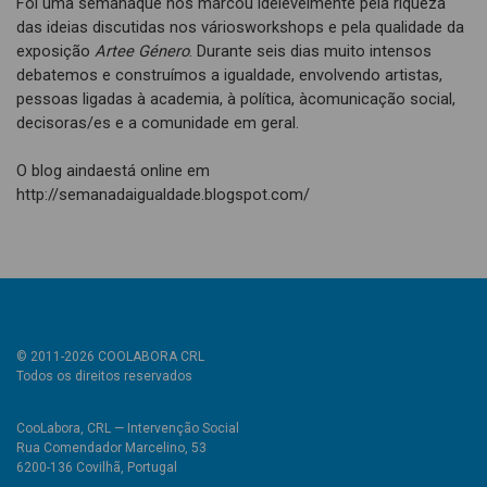
Foi uma semanaque nos marcou idelevelmente pela riqueza
das ideias discutidas nos váriosworkshops e pela qualidade da
exposição
Artee Género
. Durante seis dias muito intensos
debatemos e construímos a igualdade, envolvendo artistas,
pessoas ligadas à academia, à política, àcomunicação social,
decisoras/es e a comunidade em geral.
O blog aindaestá online em
http://semanadaigualdade.blogspot.com/
© 2011-2026 COOLABORA CRL
Todos os direitos reservados
CooLabora, CRL — Intervenção Social
Rua Comendador Marcelino, 53
6200-136 Covilhã, Portugal