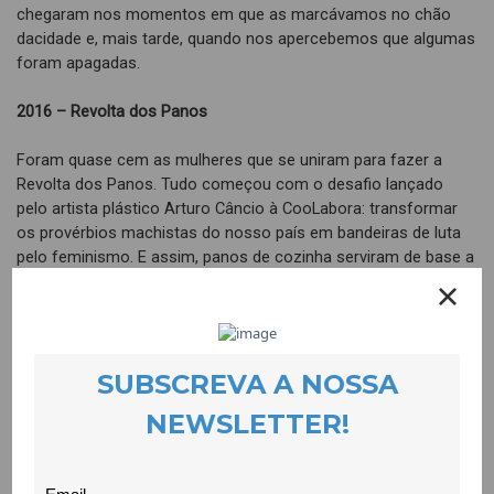
chegaram nos momentos em que as marcávamos no chão
dacidade e, mais tarde, quando nos apercebemos que algumas
foram apagadas.
2016 – Revolta dos Panos
Foram quase cem as mulheres que se uniram para fazer a
Revolta dos Panos. Tudo começou com o desafio lançado
pelo artista plástico Arturo Câncio à CooLabora: transformar
os provérbios machistas do nosso país em bandeiras de luta
pelo feminismo. E assim, panos de cozinha serviram de base a
provérbios bordados em letras grandes que causaram impacto
ainda maior a quem com eles se cruzava.
2016 – Fórum Altamente
Fórum Jovem Altamente – uma iniciativa doprojecto Quero Ser
Mais E6G que envolveu jovens do Tortosendo e de
projectoscongéneres na criação de um manifesto jovem. Um
evento criativo que recorreu àsartes do teatro e expressão