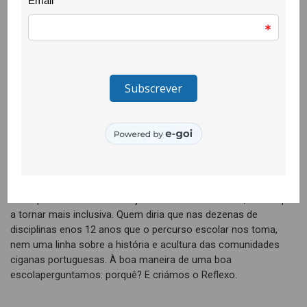
plástica para auscultação das/os jovens sobre osprincipais
problemas que as/os preocupam, procurando definir respostas
sociaise medidas em defesa da juventude. Este evento foi
organizado pela CooLabora econtou com o apoio do Teatro
das Beiras, IPDJ, Caixa de Mitos, Centro deEmprego e GAF.
2016 – Início do trabalho com a comunidadecigana
Trabalhar com acomunidade cigana do Tortosendo tem sido
um processo de aprendizagem. Com elaficámos a conhecer
sonhos das crianças que nos mostram como são tão
parecidascom as crianças não ciganas e ao mesmo tempo
como estão tão longe de terem asmesmas condições de vida.
Para que a nossa escola seja também a sua escola,temos que
a tornar mais inclusiva. Quem diria que nas dezenas de
disciplinas enos 12 anos que o percurso escolar nos toma,
nem uma linha sobre a história e acultura das comunidades
ciganas portuguesas. À boa maneira de uma boa
escolaperguntamos: porquê? E criámos o Reflexo.