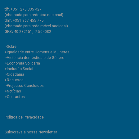
tlf\ +351 275 335 427
(chamada para rede fixa nacional)
tlm\ +351 967 455 775
(chamada para rede móvel nacional)
GPS\ 40.282151, -7.504082
>
Sobre
>Igualdade entre Homens e Mulheres
>Violência doméstica e de Género
>Economia Solidária
>Inclusão Social
>Cidadania
>Recursos
>Projectos Concluídos
>Notícias
>Contactos
Política de Privacidade
Subscreva a nossa Newsletter