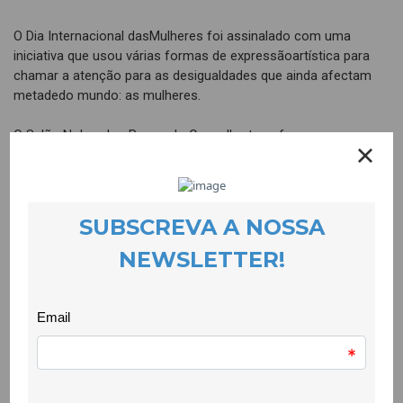
O Dia Internacional dasMulheres foi assinalado com uma
iniciativa que usou várias formas de expressãoartística para
chamar a atenção para as desigualdades que ainda afectam
metadedo mundo: as mulheres.
O Salão Nobre dos Paços do Concelho transformou-se
empalco para a dança e a música que vieram do Conservatório
da Covilhã, para astalentosas Bia e Ju cujas vozes e piano
ecoaram por todo o edifício da Câmarada Covilhã, para uma
volta ao fundo em 8 minutos proposta por Nuno
AmaralJerónimo que com humor nos fez viajar por muitos
estereótipos de género. Já aMarta Vilarinho, muito a sério, fez
“ver” como as marcas da violência ficampara sempre. O teatro
também esteve ao serviço da igualdade de género com
oFernando Landeira do Teatro das Beiras e a Noelia Rodríguez
da CooLabora atrazerem-nos uma Cinderela que não queria ser
mulher objecto. O público não selimitou a ser público e seguiu
a velha frase: vemos, ouvimos e lemos, nestecaso lendo
poemas e textos pela igualdade entre mulheres e homens.