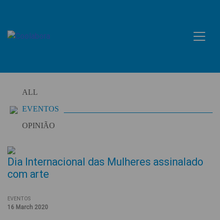
Skip
to
content
ALL
EVENTOS
OPINIÃO
Dia Internacional das Mulheres assinalado
com arte
EVENTOS
16 March 2020