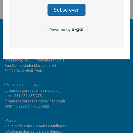
© 2011-2026 COOLABORA CRL
Todos os direitos reservados
CooLabora, CRL — Intervenção Social
Rua Comendador Marcelino, 53
6200-136 Covilhã, Portugal
tlf\ +351 275 335 427
(chamada para rede fixa nacional)
tlm\ +351 967 455 775
(chamada para rede móvel nacional)
GPS\ 40.282151, -7.504082
>
Sobre
>Igualdade entre Homens e Mulheres
>Violência doméstica e de Género