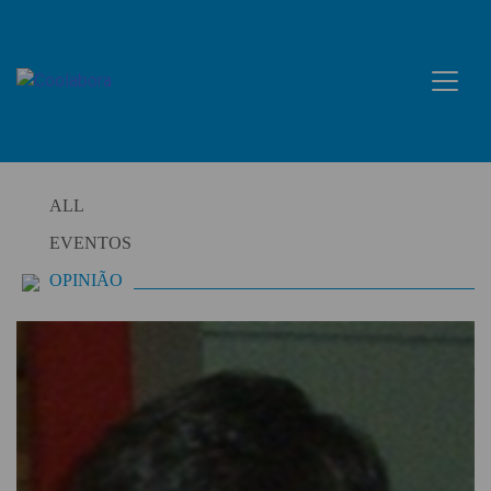
Skip
to
content
ALL
EVENTOS
OPINIÃO