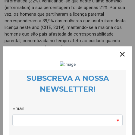
informática (32%), verificando-se que neste último domínio
(informática) a sua percentagem foi de apenas 21%. Por sua
vez, os homens que partilharam a licença parental
corresponderam a 39,9% das mulheres que usufruíram desta
licença neste ano (CITE, 2019), mantendo-se a maioria dos
homens que são pais afastada da corresponsabilidade
parental, concretizada no tempo afeto ao cuidado quando
nasce uma criança de que são progenitores.
Mas por que nos devem preocupar estes números? Pelo
simples facto de serem uma das muitas evidências de défice
de cidadania que ainda marca as nossas democracias. Não há
democracia sem cidadania e nem uma nem outra existem sem
a condição prévia da igualdade entre os indivíduos no exercício
dos direitos, começando pela igualdade entre homens e
mulheres, as duas principais categorias em que se divide a
espécie humana. Ora, se o exercício dos direitos implica que
eles estejam objetivamente plasmados na ordem jurídica e
integrados no funcionamento das sociedades, também exige
condições individuais, subjetivas, para o seu exercício.
Queremos com isto dizer que o modo como nos vemos