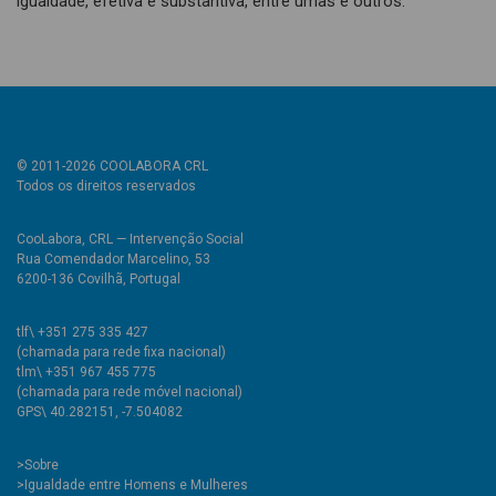
igualdade, efetiva e substantiva, entre umas e outros.
© 2011-2026 COOLABORA CRL
Todos os direitos reservados
CooLabora, CRL — Intervenção Social
Rua Comendador Marcelino, 53
6200-136 Covilhã, Portugal
tlf\ +351 275 335 427
(chamada para rede fixa nacional)
tlm\ +351 967 455 775
(chamada para rede móvel nacional)
GPS\ 40.282151, -7.504082
>
Sobre
>Igualdade entre Homens e Mulheres