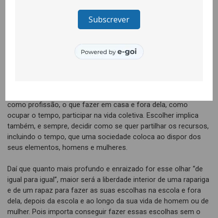
enquanto pessoas e enquanto elementos dos coletivos a que
pertencemos tem de se alicerçar na valorização de mim e do
outro numa lógica “de igual para igual”.
Uma das causas dos desequilíbrios entre homens e mulheres
no exercício profissional e nas ocupações do dia-a-dia
consiste nas escolhas individuais, ainda que esta não seja, de
forma alguma, a única ou a principal razão. Um dos direitos
fundamentais é o direito a escolher o que se quer: estudar, ter
como profissão, o que fazer em casa e fora dela, como
ocupar o tempo, participar na vida coletiva. Escolher implica
também, e sempre, decidir como se quer partilhar os recursos,
incluindo o tempo, que uma sociedade coloca ao dispor dos
seus elementos, homens e mulheres.
Daí que quanto mais profundo e enraizado for esse olhar “de
igual para igual”, maior será a liberdade interior de uma rapariga
e de um rapaz para fazer as suas escolhas na escola e fora
dela, depois da escola e ao longo da sua vida de homem ou de
mulher. Pois importa conseguir fazer essas escolhas sem o