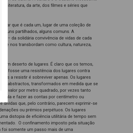
da literatura, da arte, dos filmes e séries que
lugar que é cada um, lugar de uma coleção de
s, alguns partilhados, alguns comuns. A
ar – da solidária convivência de vidas de cada
s que nos transbordam como cultura, natureza,
 um deserto de lugares. É claro que os temos,
 se fosse uma resistência dos lugares contra
mos a resistir é sobreviver apenas. Os lugares
po abstractos, transformados em medida que se
s, valor por metro quadrado, por vezes tanto
 escala e fazer as contas por centímetro ou
 e dívidas que, pelo contrário, parecem exprimir-se
denações ou prémios perpétuos. Os lugares
uma distopia de eficiência utilitária de tempo sem
mentado. O confinamento imposto pela situação
ca foi somente um passo mais de uma