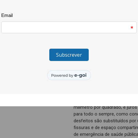
de manter vivo o hábito que faz 
vemos, disso tudo, lugares.
A vida de cada um é o nome do 
lugares vivos, alguns singulare
comunidade é outro nome de lug
um que são lugares nos lugare
mundo.
Mas os tempos que vivemos são
ou não viveríamos, mas é como
uma tendência de deserto. Viver
deslassam-se em espaço e tem
conta e com que se fazem conta
valor que se justifica mudar de
milímetro por quadrado, e juros
para todo o sempre, como con
desfeitos são substituídos por 
fissuras e de espaço comparti
de emergência de saúde públi