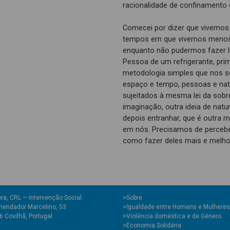
racionalidade de confinamento
Comecei por dizer que vivemos
tempos em que vivemos menos
enquanto não pudermos fazer l
Pessoa de um refrigerante, prim
metodologia simples que nos se
espaço e tempo, pessoas e natu
sujeitados à mesma lei da sobre
imaginação, outra ideia de natu
depois entranhar, que é outra m
em nós. Precisamos de perceb
como fazer deles mais e melhor 
ra, CRL — Intervenção Social
>
Sobre
endador Marcelino, 53
>Igualdade entre Homens e Mulheres
 Covilhã, Portugal
>Violência doméstica e de Género
>Economia Solidária