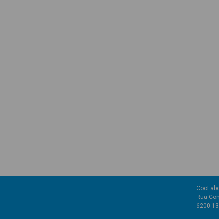
CooLabo
Rua Com
6200-136