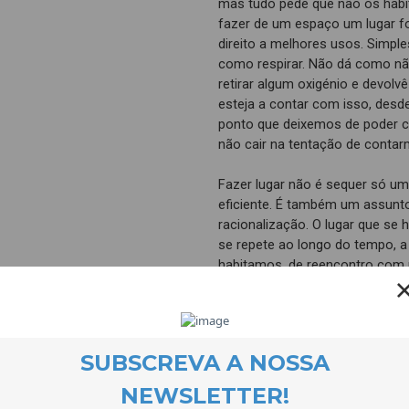
mas tudo pede que não os habi
fazer de um espaço um lugar f
direito a melhores usos. Simpl
como respirar. Não dá como nã
retirar algum oxigénio e devol
esteja a contar com isso, des
ponto que deixemos de poder 
não cair na tentação de conta
Fazer lugar não é sequer só um
eficiente. É também um assun
racionalização. O lugar que se
se repete ao longo do tempo, a 
habitamos, de reencontro com
lugar de trabalho, a casa onde
memória importante. A memóri
espaço físico, mas também lug
habitamos. Habitamo-nos uns a
amizade, de encontro com a sin
é assim que visitamos sentidos
no passado, com o cuidado de q