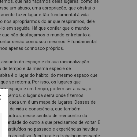
temos, que não façamos deles lugares, como se
osse um abuso, uma apropriação, que obstrui o
esmente fazer lugar é tão fundamental à vida
o nos apropriarmos do ar que respiramos, dele
vê-lo em seguida. Há que confiar que o mundo
de que não desfaçamos o mundo entretanto a
contar senão connosco mesmos. É fundamental
rmos apenas connosco próprios.
 assunto do espaço e da sua racionalização
to de tempo e da mesma espécie de
 habita é o lugar do hábito, do mesmo espaço que
que se retorna. Por isso, os lugares que
 um espaço e um tempo, podem ser a casa, o
 crescemos, o lugar da serra onde fizemos
a de cada um é um mapa de lugares. Desses de
ares de vida e consciência, que também
os outros, nesse sentido de reencontro da
gularidade do outro a que precisamos de voltar. E
 constituídos no passado e experiências havidas
uem as cultiva. A cultura é o trabalho incessante