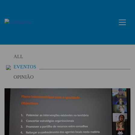
Skip
to
content
ALL
EVENTOS
OPINIÃO