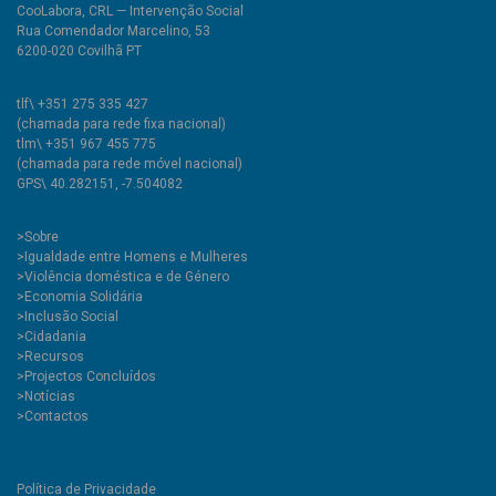
CooLabora, CRL — Intervenção Social
Rua Comendador Marcelino, 53
6200-020 Covilhã PT
tlf\ +351 275 335 427
(chamada para rede fixa nacional)
tlm\ +351 967 455 775
(chamada para rede móvel nacional)
GPS\ 40.282151, -7.504082
>
Sobre
>Igualdade entre Homens e Mulheres
>Violência doméstica e de Género
>Economia Solidária
>Inclusão Social
>Cidadania
>Recursos
>Projectos Concluídos
>Notícias
>Contactos
Política de Privacidade