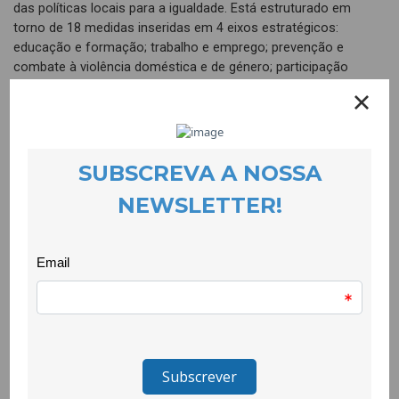
das políticas locais para a igualdade. Está estruturado em
torno de 18 medidas inseridas em 4 eixos estratégicos:
educação e formação; trabalho e emprego; prevenção e
combate à violência doméstica e de género; participação
cívica, liderança e acção política para mulheres.
Entre as 18 actividades encontram-se acções de formação
para públicos estratégicos, intervenções nas escolas,
actividades que ligam a arte a uma dimensão festiva
transformadora, apoio a vítimas de violência doméstica
através de respostas de proximidade, iniciativas de reforço da
presença das mulheres na esfera pública, entre outras.
O balanço efectuado pela equipa da parceria destaca como
aspectos melhor conseguidos, o elevado número de
actividades realizadas nos 3 concelhos; a maior amplitude de
recursos que o trabalho em parceria conseguiu mobilizar; a
experiência e o suporte intermunicipal para as equipas das
autarquias; a elevada adesão da comunidade às actividades e a
visibilidade pública que o tema da igualdade adquiriu. Em