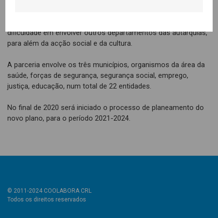
termos de aspectos a melhorar foi assinalado que a equipa
envolvida na implementação é reduzida face à ambição do
plano; que há resistência ao tema dentro das organizações e
dificuldade em envolver outros departamentos das autarquias,
para além da acção social e da cultura.
A parceria envolve os três municípios, organismos da área da
saúde, forças de segurança, segurança social, emprego,
justiça, educação, num total de 22 entidades.
No final de 2020 será iniciado o processo de planeamento do
novo plano, para o período 2021-2024.
© 2011-2024 COOLABORA CRL
Todos os direitos reservados