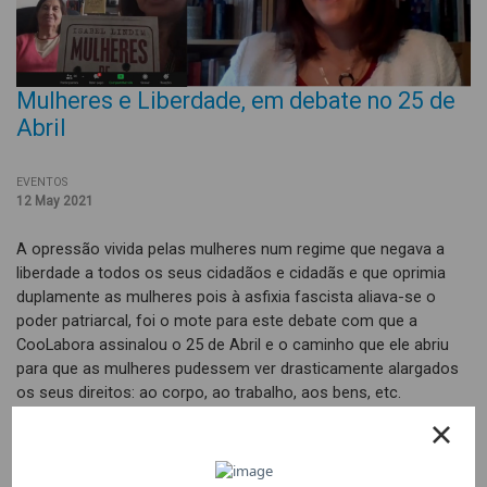
Mulheres e Liberdade, em debate no 25 de
Abril
EVENTOS
12 May 2021
A opressão vivida pelas mulheres num regime que negava a
liberdade a todos os seus cidadãos e cidadãs e que oprimia
duplamente as mulheres pois à asfixia fascista aliava-se o
poder patriarcal, foi o mote para este debate com que a
CooLabora assinalou o 25 de Abril e o caminho que ele abriu
para que as mulheres pudessem ver drasticamente alargados
os seus direitos: ao corpo, ao trabalho, aos bens, etc.
A sessão Mulheres e Liberdade partiu desta dupla opressão e
dos livros de duas escritoras: Isabel Lindim, jornalista e autora