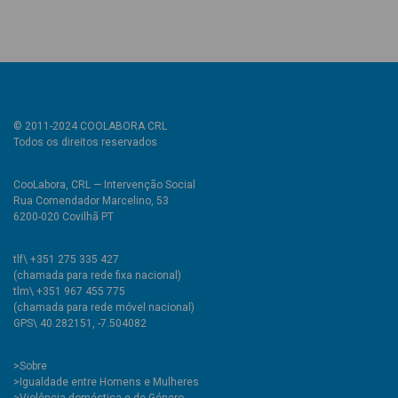
© 2011-2024 COOLABORA CRL
Todos os direitos reservados
CooLabora, CRL — Intervenção Social
Rua Comendador Marcelino, 53
6200-020 Covilhã PT
tlf\ +351 275 335 427
(chamada para rede fixa nacional)
tlm\ +351 967 455 775
(chamada para rede móvel nacional)
GPS\ 40.282151, -7.504082
>
Sobre
>Igualdade entre Homens e Mulheres