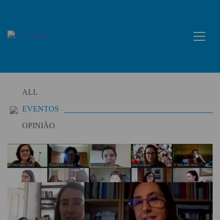
Skip
to
content
ALL
EVENTOS
OPINIÃO