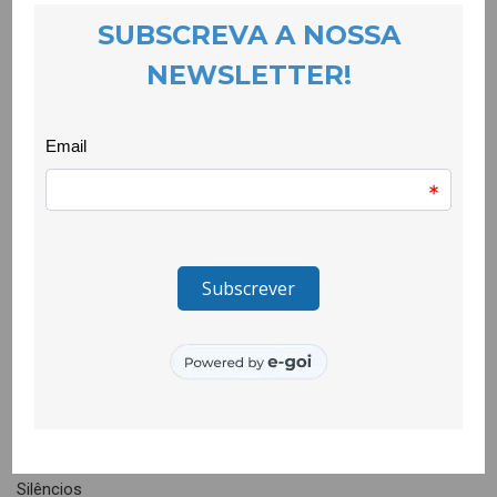
de Mulheres de Armas, que recupera memórias da ditadura e
dá relevo à ousadia de mulheres que lutaram contra um regime
violento, fazendo também algo que se supunha reservado aos
homens; e Ana Cristina Silva, escritora e autora de As Longas
Noites de Caxias onde se cruzam mulheres prisioneiras e as
mulheres da PIDE que as torturavam.
Das conquistas já alcançadas ao caminho que nos falta
percorrer, num tempo em que crescem populismos tóxicos,
este debate foi uma oportunidade de reflexão colectiva e de
reforço das nossas energias na construção de uma sociedade
mais democrática. O debate contou com a participação da
Secretária de Estado para a Cidadania e a Igualdade, Rosa
Monteiro na abertura. Intervieram ainda Graça Rojão,
presidente da CooLabora, Isabel Lindim, jornalista, e Ana
Cristina Silva, escritora. A moderação foi feita por Rui Sena,
Director Artístico do Teatro Municipal da Covilhã. No
encerramento esteve Regina Gouveia, Vereadora da Câmara
Municipal da Covilhã. A autarquia, a UBI e a Quarta Parede são
parceiras desta organização que faz parte do projecto Rasgar
Silêncios