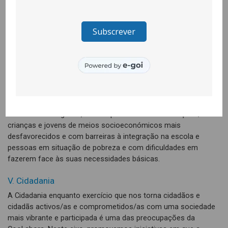
criação e dinamização de plataformas colaborativas de
consumo sustentável.
IV. Inclusão Social
Uma das preocupações centrais da CooLabora reside no
combate a situações de injustiça social e no contributo para
uma sociedade mais solidária e coesa. Nesse sentido, tem
uma acção especialmente incisiva junto de grupos sociais e de
pessoas em situação de particular vulnerabilidade, como as
comunidades ciganas, alvo de profundas discriminações; as
crianças e jovens de meios socioeconómicos mais
desfavorecidos e com barreiras à integração na escola e
pessoas em situação de pobreza e com dificuldades em
fazerem face às suas necessidades básicas.
V. Cidadania
A Cidadania enquanto exercício que nos torna cidadãos e
cidadãs activos/as e comprometidos/as com uma sociedade
mais vibrante e participada é uma das preocupações da