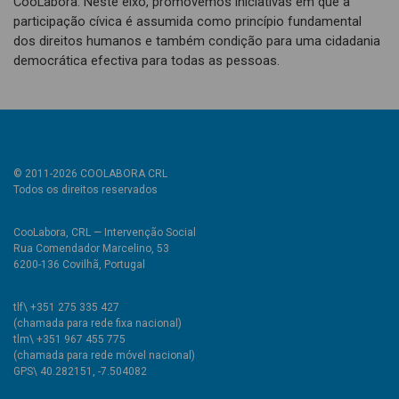
CooLabora. Neste eixo, promovemos iniciativas em que a
participação cívica é assumida como princípio fundamental
dos direitos humanos e também condição para uma cidadania
democrática efectiva para todas as pessoas.
© 2011-2026 COOLABORA CRL
Todos os direitos reservados
CooLabora, CRL — Intervenção Social
Rua Comendador Marcelino, 53
6200-136 Covilhã, Portugal
tlf\ +351 275 335 427
(chamada para rede fixa nacional)
tlm\ +351 967 455 775
(chamada para rede móvel nacional)
GPS\ 40.282151, -7.504082