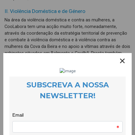
II. Violência Doméstica e de Género
Na área da violência doméstica e contra as mulheres, a
CooLabora tem uma acção muito forte, nomeadamente,
através da coordenação da estratégia territorial de prevenção
e combate à violência doméstica e à violência contra as
mulheres da Cova da Beira e no apoio a vítimas através de dois
gabinetes situados em Belmonte e Covilhã. Presta também
apoio psicológico e psicoterapêutico a crianças e jovens
vítimas de violência doméstica.
III. Economia solidária
A CooLabora procura conhecer, divulgar e promover
alternativas de base local que contribuam para uma maior
justiça social, para a sustentabilidade ecológica e para o
aprofundamento da democracia. Neste campo, promove
debates cívicos, apoia iniciativas solidárias e relações
económicas orientadas para o bem-estar colectivo e para a
criação de maior autonomia económica local, nomeadamente,
pela realização de feiras de trocas com moeda social e pela