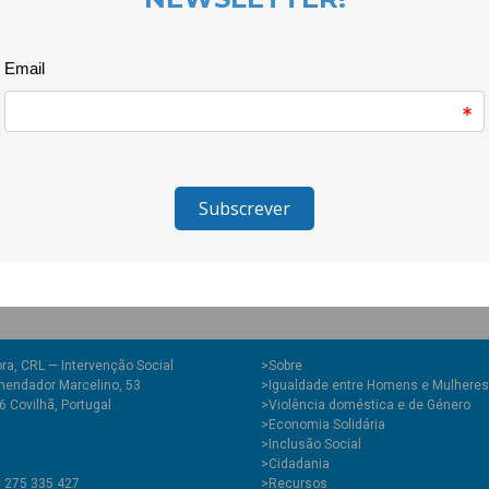
do Mural Contra a Violênciaque
Escola de São Domingos.
ra, CRL — Intervenção Social
>
Sobre
endador Marcelino, 53
>Igualdade entre Homens e Mulheres
 Covilhã, Portugal
>Violência doméstica e de Género
>Economia Solidária
>Inclusão Social
>Cidadania
1 275 335 427
>Recursos