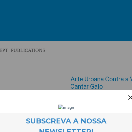
EPT
PUBLICATIONS
Arte Urbana Contra a 
Cantar Galo
EVENTOS
3 June 2014
No próximo dia 6 de Junho, a
de São Domingos e a Juntade Fr