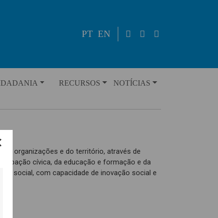
PT
EN
IDADANIA
RECURSOS
NOTÍCIAS
as organizações e do território, através de
rticipação cívica, da educação e formação e da
ção social, com capacidade de inovação social e