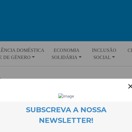
LÊNCIA DOMÉSTICA
ECONOMIA
INCLUSÃO
C
E DE GÉNERO
SOLIDÁRIA
SOCIAL
o
ão da CooLabora é contribuir para o desenvolvimento das pessoas, d
égias inovadoras de promoção da igualdade de oportunidades, da pa
ão social. Ambiciona ser uma organização promotora da transforma
tervenções marcadas pela qualidade e por princípios éticos.