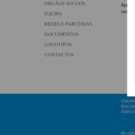
ORGÃOS SOCIAIS
Aprofu
territ
EQUIPA
REDES E PARCERIAS
DOCUMENTOS
LOGOTIPOS
CONTACTOS
CooLabo
Rua Com
6200-136
tlf\ +35