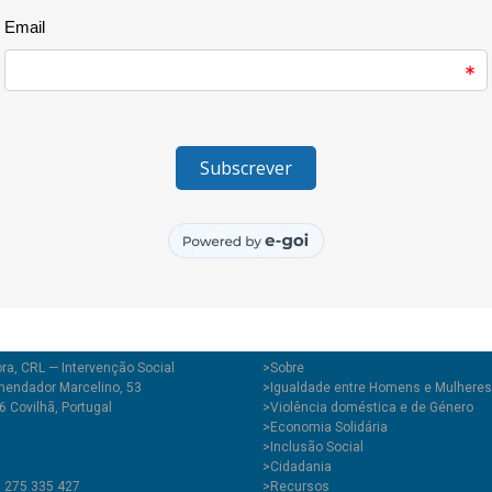
ndar a construção de uma cidadania comprometida com a transfor
ório, em parceria com outras redes e organizações.
ra, CRL — Intervenção Social
>
Sobre
endador Marcelino, 53
>Igualdade entre Homens e Mulheres
 Covilhã, Portugal
>Violência doméstica e de Género
>Economia Solidária
>Inclusão Social
>Cidadania
1 275 335 427
>Recursos