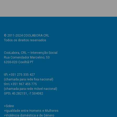
© 2011-2024 COOLABORA CRL
Todos os direitos reservados
CooLabora, CRL — Intervenção Social
Rua Comendador Marcelino, 53
6200-020 Covilhã PT
tlf\ +351 275 335 427
(chamada para rede fixa nacional)
tlm\ +351 967 455 775
(chamada para rede móvel nacional)
GPS\ 40.282151, -7.504082
>
Sobre
>Igualdade entre Homens e Mulheres
>Violência doméstica e de Género