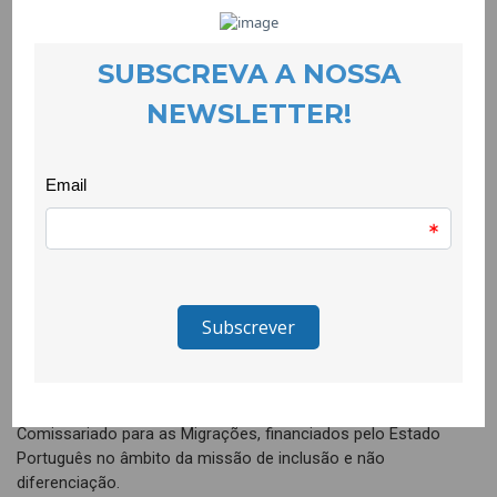
alunos e alunas de modo a quebrar estereótipos e
preconceitos, fomentar o respeito pela diversidade cultural e
pela diferença, procurando uma maior aceitação da
comunidade cigana no espaço escolar.
As dinâmicas e jogos são escolhidos em função das
problemáticas previamente identificadas e envolvem
activamente os alunos e alunas procurando-se assim facilitar
o diálogo, o auto-conhecimento, o respeito mútuo, o
conhecimento dos direitos e deveres de qualquer cidadão e a
interiorização dos direitos humanos.
Esta actividade conta com o apoio de mentoras, estudantes de
psicologia da Universidade da Beira Interior.
O Quero Ser Mais E7G integra o grupo de projectos do
Programa Escolhas que são promovidos pelo Alto
Comissariado para as Migrações, financiados pelo Estado
Português no âmbito da missão de inclusão e não
diferenciação.