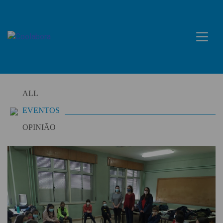
Skip
to
content
ALL
EVENTOS
OPINIÃO