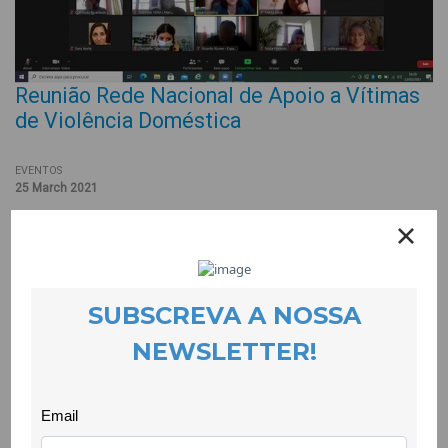
Reunião Rede Nacional de Apoio a Vítimas
de Violência Doméstica
EVENTOS
25 March 2021
No dia 23 de Fevereiro, a CooLabora participou em mais uma
reunião da Rede Nacional de Apoio a Vítimas de Violência
Doméstica, que agregou as estruturas de atendimento e de
acolhimento a vítimas dos distritos de Castelo Branco, Beja,
Évora e Faro.
Em mais um momento de importante partilha, foram
fornecidas informações gerais relevantes sobre a plataforma
de gestão de vagas; o projecto Vivido; a certificação das
respostas nacionais; as monitorizações 2021 e o protocolo
CIG/INEM/ Instituto Ricardo Jorge. Houve ainda a possibilidade