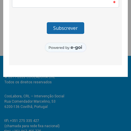
de esclarecimento de dúvidas e de abordagem de
preocupações e constrangimentos relativamente à actividade
exercida perante o actual cenário pandémico.
O encontro foi coordenado pela Comissão para a Cidadania e a
Igualdade de Género e contou com a presença da Exma.
Senhora Secretária de Estado para a Cidadania e a Igualdade.
© 2011-2026 COOLABORA CRL
Todos os direitos reservados
CooLabora, CRL — Intervenção Social
Rua Comendador Marcelino, 53
6200-136 Covilhã, Portugal
tlf\ +351 275 335 427
(chamada para rede fixa nacional)