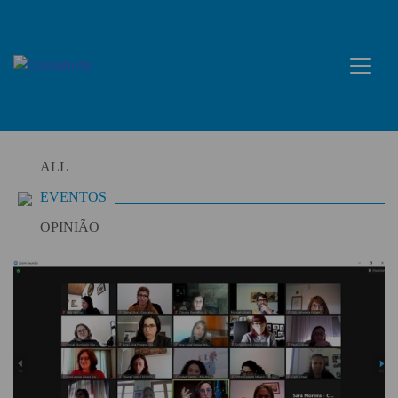
Skip
to
content
ALL
EVENTOS
OPINIÃO