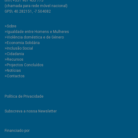
tlm\ +351 967 455 775
(chamada para rede móvel nacional)
GPS\ 40.282151, -7.504082
>
Sobre
>Igualdade entre Homens e Mulheres
>Violência doméstica e de Género
>Economia Solidária
>Inclusão Social
>Cidadania
>Recursos
>Projectos Concluídos
>Notícias
>Contactos
Política de Privacidade
Subscreva a nossa Newsletter
Financiado por