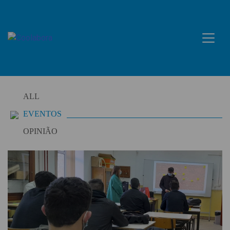
Skip
to
content
ALL
EVENTOS
OPINIÃO