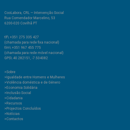
CooLabora, CRL — Intervenção Social
Rua Comendador Marcelino, 53
6200-020 Covilhã PT
tlf\ +351 275 335 427
(chamada para rede fixa nacional)
tlm\ +351 967 455 775
(chamada para rede móvel nacional)
GPS\ 40.282151, -7.504082
>
Sobre
>Igualdade entre Homens e Mulheres
>Violência doméstica e de Género
>Economia Solidária
>Inclusão Social
>Cidadania
>Recursos
>Projectos Concluídos
>Notícias
>Contactos