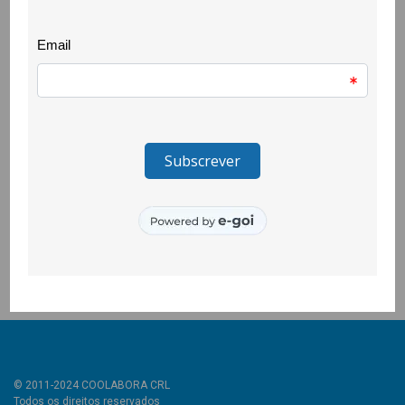
conhecimento, a motivação, tomada de decisão e cooperação
grupal estimulando igualmente as capacidades cognitivas
dos/as jovens. Esta iniciativa teve início com uma turma da
Escola Secundária Campos Melo, com recurso a dinâmicas de
grupo, e o principal foco foi trabalhar os sonhos e objectivos
para o futuro, reflectindo sobre a importância e o papel que
cada jovem tem na concretização dos próprios sonhos:
“Como proteges os teus sonhos, ultrapassando barreiras,
impedindo que acabem amarrotados no lixo? O teu futuro está
nas tuas mãos!”.
Estas sessões realizaram-se no âmbito do projecto
CLDS.4G.COVILHÃ.
© 2011-2024 COOLABORA CRL
Todos os direitos reservados