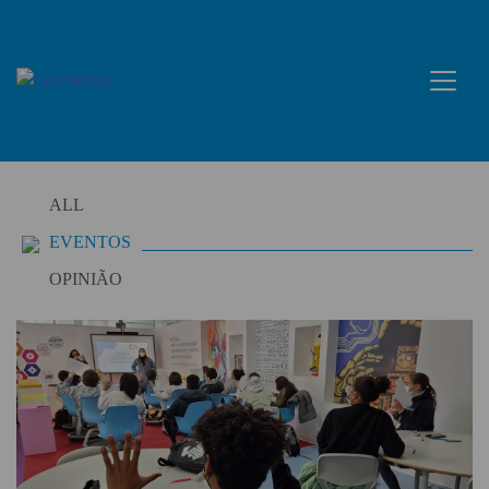
Skip
to
content
ALL
EVENTOS
OPINIÃO