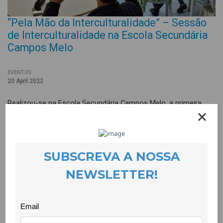
“Pela Mão da Interculturalidade” – Sessão
de Interculturalidade na Escola Secundária
Campos Melo
EVENTOS
20 April 2022
Realizou-se na Escola Secundária Campos Melo, a primeira
sessão de interculturalidade que a equipa do projecto Tecer a
DiverCidade está a desenvolver. Estas sessões permitirão a
realização de um conjunto de actividades promotoras do
diálogo intercultural com um grupo de jovens estudantes
naquela escola que pertencem às comunidades migrantes e
ciganas. Esta primeira sessão foi nomeada de “pela mão da
interculturalidade”, e contou com a presença de jovens
estudantes de várias nacionalidades e também da comunidade
cigana, e as dinâmicas que foram adoptadas permitiram um
conhecimento de todos/as os/as presentes, respeitando as