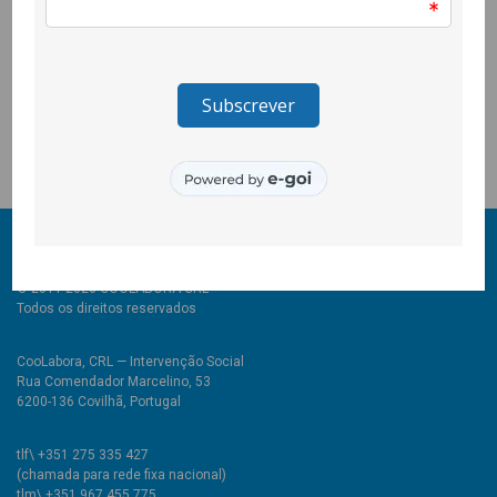
características de cada um/a.
Esta é uma iniciativa que se realiza no âmbito do projecto
Tecer a DiverCidade – Projecto de Mediadores Municipais
Interculturais, uma parceria da Câmara Municipal da Covilhã
com a CooLabora e a Beira Serra.
© 2011-2026 COOLABORA CRL
Todos os direitos reservados
CooLabora, CRL — Intervenção Social
Rua Comendador Marcelino, 53
6200-136 Covilhã, Portugal
tlf\ +351 275 335 427
(chamada para rede fixa nacional)
tlm\ +351 967 455 775