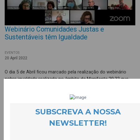
Webinário Comunidades Justas e
Sustentáveis têm Igualdade
EVENTOS
20 April 2022
O dia 5 de Abril ficou marcado pela realização do webinário
sobre igualdade realizado no âmbito da Manifesta 20.22 que
assumiu quatro eixos temáticos: território, democracia,
ecologia e igualdade.
Recomendamos especialmente as intervenções iniciais de
Alexandra Silva, João Ferrão e Luciane Lucas dos Santos bem
como as experiências inspiradoras que foram apresentadas. A
sessão está disponível neste link: