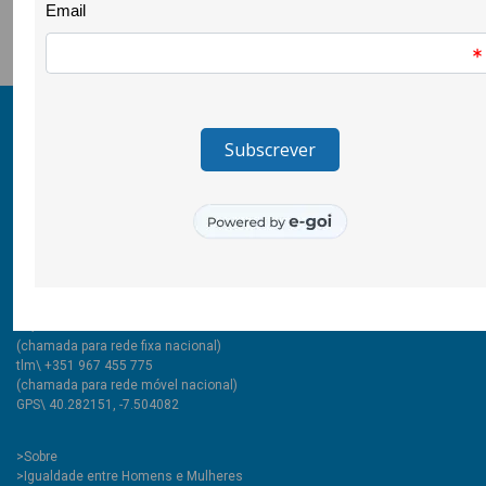
https://www.facebook.com/associacao.animar/videos/38453040
© 2011-2026 COOLABORA CRL
Todos os direitos reservados
CooLabora, CRL — Intervenção Social
Rua Comendador Marcelino, 53
6200-136 Covilhã, Portugal
tlf\ +351 275 335 427
(chamada para rede fixa nacional)
tlm\ +351 967 455 775
(chamada para rede móvel nacional)
GPS\ 40.282151, -7.504082
>
Sobre
>Igualdade entre Homens e Mulheres