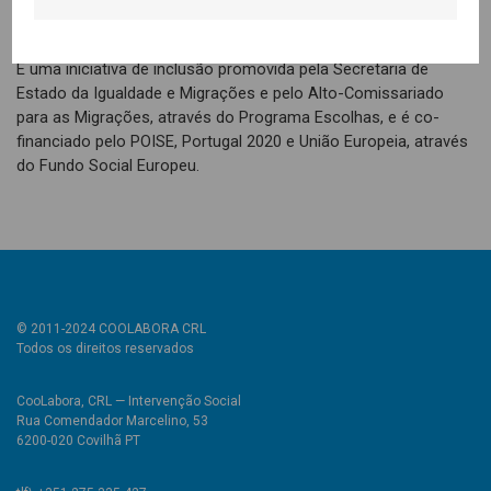
crianças e jovens de meios mais vulneráveis.
É uma iniciativa de inclusão promovida pela Secretaria de
Estado da Igualdade e Migrações e pelo Alto-Comissariado
para as Migrações, através do Programa Escolhas, e é co-
financiado pelo POISE, Portugal 2020 e União Europeia, através
do Fundo Social Europeu.
© 2011-2024 COOLABORA CRL
Todos os direitos reservados
CooLabora, CRL — Intervenção Social
Rua Comendador Marcelino, 53
6200-020 Covilhã PT