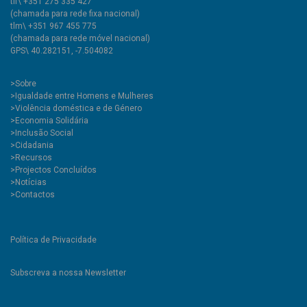
tlf\ +351 275 335 427
(chamada para rede fixa nacional)
tlm\ +351 967 455 775
(chamada para rede móvel nacional)
GPS\ 40.282151, -7.504082
>
Sobre
>Igualdade entre Homens e Mulheres
>Violência doméstica e de Género
>Economia Solidária
>Inclusão Social
>Cidadania
>Recursos
>Projectos Concluídos
>Notícias
>Contactos
Política de Privacidade
Subscreva a nossa Newsletter