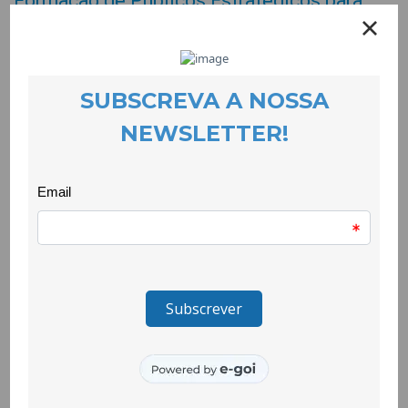
Formação de Públicos Estratégicos para
reforçar a inclusão nas escolas
EVENTOS
23 November 2022
A acção de formação sobre História e Cultura Cigana vai ter
lugar no próximo dia 30 de Novembro em formato online.
É uma formação para Públicos Estratégicos, nomeadamente
professores/as e outros profissionais na área da educação,
ministrada pelo ACM – Alto Comissariado para as Migrações.
Uma iniciativa do projecto Quero Ser Mais E8G desenvolvida
em articulação com o Projecto A Nossa Escola e que tem
como objectivo apoiar a integração de alunos e alunas da
comunidade cigana e tornar a escola cada vez mais inclusiva.
O projecto Quero Ser Mais E8G é promovido pelo Agrupamento
de Escolas Frei Heitor Pinto e gerido pela CooLabora em
parceria com 11 entidades locais envolvidas na inclusão de