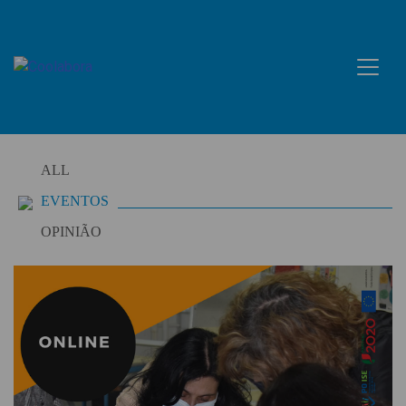
Skip
to
content
ALL
EVENTOS
OPINIÃO