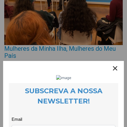
Mulheres da Minha Ilha, Mulheres do Meu
País
EVENTOS
23 March 2023
Foi com grande entusiasmo que acolhemos na CooLabora a
apresentação do livro Mulheres da Minha Ilha, Mulheres do Meu
País, de Ana Cristina Pereira.
Ana Cristina Pereira é natural da Madeira, vive no Porto e é
jornalista do Público desde 1999. Os seus textos têm sempre a
marca da defesa de valores ligados ao bem comum, aos