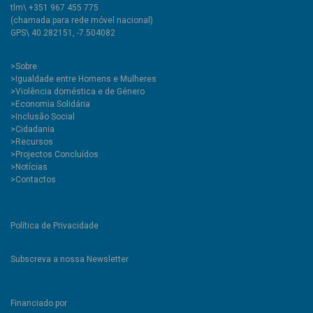
tlm\ +351 967 455 775
(chamada para rede móvel nacional)
GPS\ 40.282151, -7.504082
>
Sobre
>Igualdade entre Homens e Mulheres
>Violência doméstica e de Género
>Economia Solidária
>Inclusão Social
>Cidadania
>Recursos
>Projectos Concluídos
>Notícias
>Contactos
Política de Privacidade
Subscreva a nossa Newsletter
Financiado por