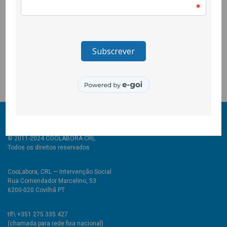
direitos humanos e às lutas sociais. Como jornalista e como
escritora coloca-se ao lado das pessoas em situação de
maior vulnerabilidade, ouve-as, valoriza os seus relatos, as
suas lutas e as suas histórias. A apresentação do livro esteve
entregue a Sónia de Sá, docente universitária e membro da
CooLabora e a Graça Rojão, da CooLabora.
© 2011-2024 COOLABORA CRL
Todos os direitos reservados
CooLabora, CRL — Intervenção Social
Rua Comendador Marcelino, 53
6200-020 Covilhã PT
tlf\ +351 275 335 427
(chamada para rede fixa nacional)