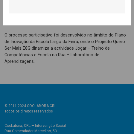
Não menos bem esteve a Escola Largo da Feira com uma
claque entusiasmada, uma equipa que deu a volta ao jogo no
segundo tempo, em que se apresentou mais unida e aguerrida.
O processo participativo foi desenvolvido no âmbito do Plano
de Inovação da Escola Largo da Feira, onde o Projecto Quero
Ser Mais E8G dinamiza a actividade Jogar – Treino de
Competências e Escola na Rua – Laboratório de
Aprendizagens.
© 2011-2024 COOLABORA CRL
Todos os direitos reservados
CooLabora, CRL — Intervenção Social
Rua Comendador Marcelino, 53