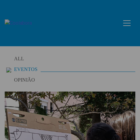
Skip
to
content
ALL
EVENTOS
OPINIÃO