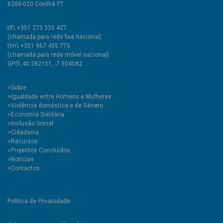
6200-020 Covilhã PT
tlf\ +351 275 335 427
(chamada para rede fixa nacional)
tlm\ +351 967 455 775
(chamada para rede móvel nacional)
GPS\ 40.282151, -7.504082
>
Sobre
>Igualdade entre Homens e Mulheres
>Violência doméstica e de Género
>Economia Solidária
>Inclusão Social
>Cidadania
>Recursos
>Projectos Concluídos
>Notícias
>Contactos
Política de Privacidade