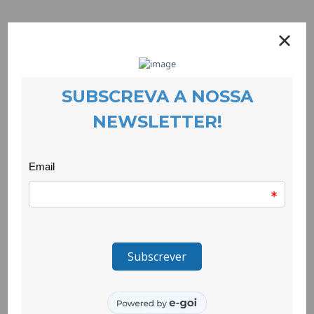
EVENTOS
27 June 2023
As crianças do Largo da Feira concretizaram um torneio, como
exercício de cidadania. A ideia nasceu da auscultação de
alunos e alunas desta escola que partilharam o que os/as
tornaria mais felizes na escola.
Todo o processo foi pensado ao detalhe pelas crianças e
culminou num dia feliz, no momento em que concretizaram o
torneio.
A iniciativa juntou as duas escolas do 1º ciclo do Tortosendo à
volta do campo de futebol da Escola Básica de Tortosendo,
num apoio fantástico às suas equipas.
A escola convidada foi a Escola dos Montes Hermínios que
fez uma bonita moldura humana, trouxe uma alegria
contagiante ao torneio e jogou de forma brilhante.