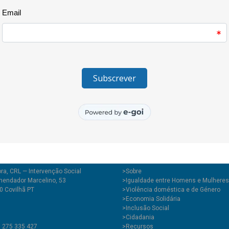
da Resposta de Apoio Psicológi
Doméstica. O contributo passo
opinião, o que é a violência. Aq
que, de algum modo, deixou ma
jovens sobreviventes que, com
violência, substituindo o bate
quebrando padrões.
ra, CRL — Intervenção Social
>
Sobre
endador Marcelino, 53
>Igualdade entre Homens e Mulheres
0 Covilhã PT
>Violência doméstica e de Género
>Economia Solidária
>Inclusão Social
>Cidadania
1 275 335 427
>Recursos