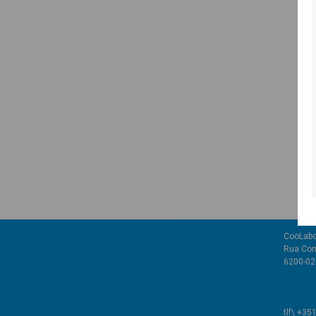
CooLabo
Rua Com
6200-02
tlf\ +35