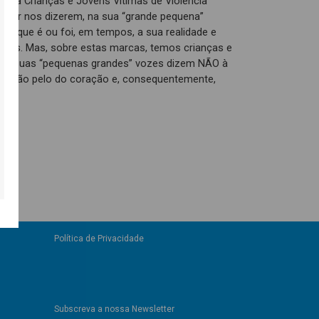
co a Crianças e Jovens Vítimas de Violência
u por nos dizerem, na sua “grande pequena”
uela que é ou foi, em tempos, a sua realidade e
rcas. Mas, sobre estas marcas, temos crianças e
 as suas “pequenas grandes” vozes dizem NÃO à
r de mão pelo do coração e, consequentemente,
Política de Privacidade
Subscreva a nossa Newsletter