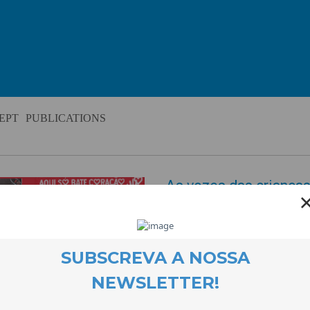
EPT
PUBLICATIONS
As vozes das crianças
violência doméstica
EVENTOS
27 November 2023
No dia 25 de Novembro, dia Inte
Mulheres, contámos com a espe