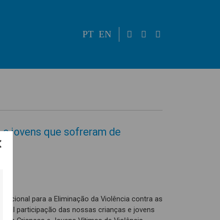
PT
EN
 e jovens que sofreram de
rnacional para a Eliminação da Violência contra as
cial participação das nossas crianças e jovens