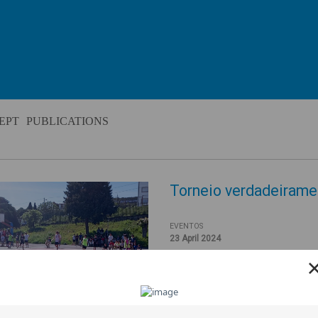
EPT
PUBLICATIONS
Torneio verdadeiramen
EVENTOS
23 April 2024
Um torneio intercultural fecho
Tortosendo com uma fusão de 
O torneio não nasceu para ser