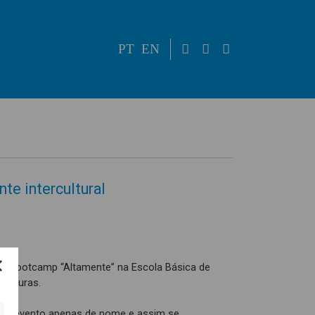
PT
EN
te intercultural
u o Bootcamp “Altamente” na Escola Básica de
culturas.
 um evento apenas de nome e assim se