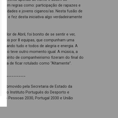
cluíram regras como: participação de rapazes e
ionalidades e jovens ciganos/as. Nesta fusão de
uniu e fez desta iniciativa algo verdadeiramente
calor de Abril, foi bonito de se sentir e ver,
ribuídos por 8 equipas, que compunham uma
agiando tudo e todos de alegria e energia. A
p não teve outro momento igual. A música, a
o espírito de companheirismo fizeram do final do
ia de ficar rotulado como “Altamente”.
___________
é promovido pela Secretaria de Estado da
és do Instituto Português do Desporto e
o pelo Pessoas 2030, Portugal 2030 e União