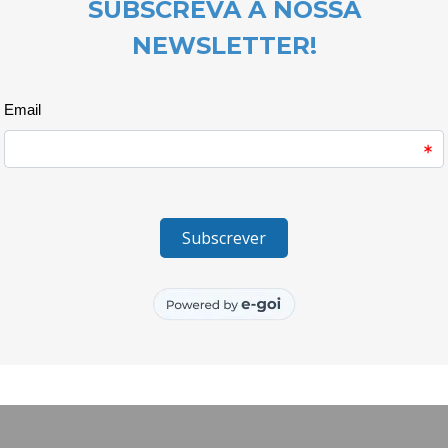
constituíram as equipas que in
raparigas; jovens de várias nac
culturas o gosto pelo desporto 
intercultural.
O ambiente vivido nesta tarde de 
envolveu 78 participantes dist
mancha humana ao ar livre, cont
tarde era de festa e o Bootcam
claque, a vontade de marcar e 
Bootcamp um momento que haver
_______________________
O projecto Quero Ser Mais E9G 
Juventude e do Desporto, atrav
Juventude, I.P. e é cofinanciad
Europeia.