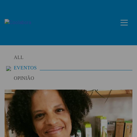
Skip
to
content
ALL
EVENTOS
OPINIÃO