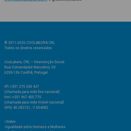
© 2011-2026 COOLABORA CRL
Todos os direitos reservados
CooLabora, CRL — Intervenção Social
Rua Comendador Marcelino, 53
6200-136 Covilhã, Portugal
tlf\ +351 275 335 427
(chamada para rede fixa nacional)
tlm\ +351 967 455 775
(chamada para rede móvel nacional)
GPS\ 40.282151, -7.504082
>
Sobre
>Igualdade entre Homens e Mulheres