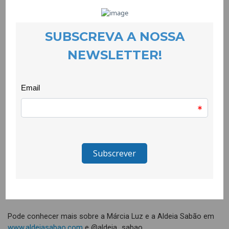
A história da Márcia Luz e da sua Aldeia Sabão é uma
celebração do amor pela natureza e pela vida sustentável. A
sua paixão por ingredientes naturais, levou-a a criar produtos
que reflectem um compromisso profundo com o ambiente e
com a comunidade local. Assim, combina o azeite biológico da
região da Cova da Beira, manteigas e óleos vegetais e
essenciais para produzir sabonetes e cosméticos naturais,
bem como outros produtos ecológicos que permitem
escolhas responsáveis e a redução de desperdícios. A
realização de workshops serve também de inspiração à
comunidade para a criação dos seus próprios cosméticos e
produtos ecológicos.
A Aldeia Sabão é muito mais que uma marca de cosméticos
naturais, é uma iniciativa que contribui para revitalizar o interior,
aliando a regeneração da natureza ao apoio a práticas
sustentáveis.
Pode conhecer mais sobre a Márcia Luz e a Aldeia Sabão em
www.aldeiasabao.com
e @aldeia_sabao.