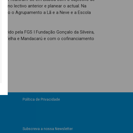
o ano lectivo anterior e planear o actual. Na
tes são o Agrupamento a Lã e a Neve e a Escola
as.
movido pela FGS I Fundação Gonçalo da Silveira,
sa Velha e Mandacarú e com o cofinanciamento
Política de Privacidade
Subscreva a nossa Newsletter