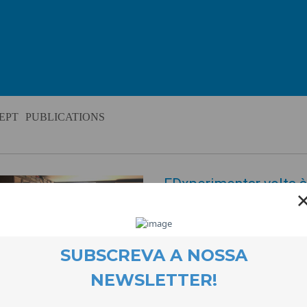
EPT
PUBLICATIONS
EDxperimentar volta à
EVENTOS
28 October 2024
O EDxperimentar está de novo e
projecto de educação para a c
quatro territórios distintos: Co
parceiras do Projecto EDxperim