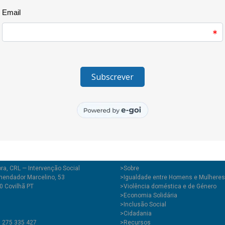
sistematizar as aprendizagens d
Covilhã, as escolas participan
Secundária Quinta das Palmeir
O Projecto EDxperimentar é pro
em parceria CooLabora CRL, Ca
do Instituto Camões, I.P.
ra, CRL — Intervenção Social
>
Sobre
endador Marcelino, 53
>Igualdade entre Homens e Mulheres
0 Covilhã PT
>Violência doméstica e de Género
>Economia Solidária
>Inclusão Social
>Cidadania
1 275 335 427
>Recursos