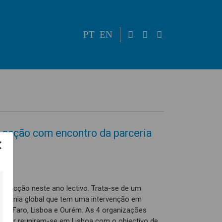
PT
EN
 acção com encontro da parceria
m acção neste ano lectivo. Trata-se de um
idadania global que tem uma intervenção em
vilhã, Faro, Lisboa e Ourém. As 4 organizações
entar reuniram-se em Lisboa com o objectivo de