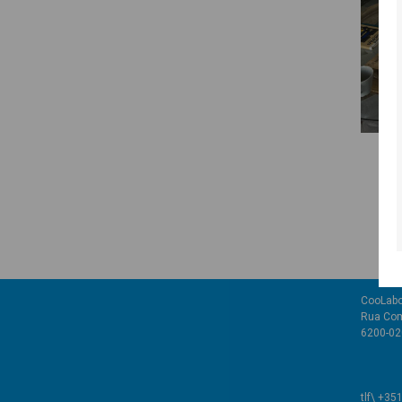
CooLabo
Rua Com
6200-02
tlf\ +35