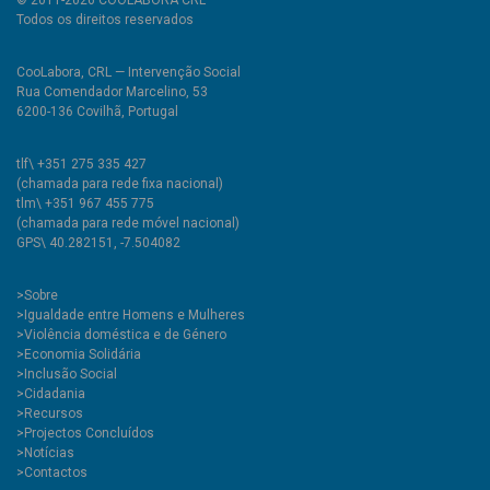
© 2011-2026 COOLABORA CRL
Todos os direitos reservados
CooLabora, CRL — Intervenção Social
Rua Comendador Marcelino, 53
6200-136 Covilhã, Portugal
tlf\ +351 275 335 427
(chamada para rede fixa nacional)
tlm\ +351 967 455 775
(chamada para rede móvel nacional)
GPS\ 40.282151, -7.504082
>
Sobre
>Igualdade entre Homens e Mulheres
>Violência doméstica e de Género
>Economia Solidária
>Inclusão Social
>Cidadania
>Recursos
>Projectos Concluídos
>Notícias
>Contactos