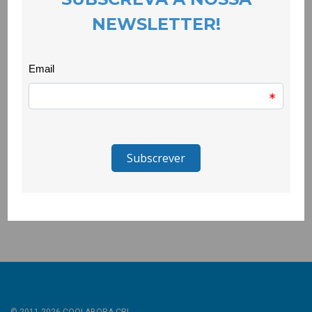
com as gerações mais jovens.
A inauguração do mural, da responsabilidade do Projecto
Quero Ser Mais E9G, que ocorreu em simultâneo com a
inauguração do novo parque infantil do Tortosendo, situado no
mesmo espaço, integraram as comemorações da elevação da
Covilhã.
_______________________________
O projeto Quero Ser Mais E9G é promovido pela Secretaria de
Estado da Juventude e do Desporto, através do Instituto
Português do Desporto e Juventude, I.P. e é cofinanciado pelo
Pessoas 2030, Portugal 2030 e União Europeia.