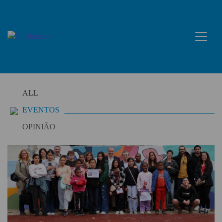
Skip
to
content
ALL
EVENTOS
OPINIÃO