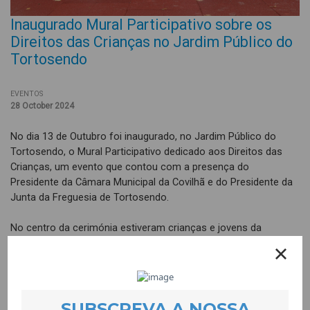
Inaugurado Mural Participativo sobre os
Direitos das Crianças no Jardim Público do
Tortosendo
EVENTOS
28 October 2024
No dia 13 de Outubro foi inaugurado, no Jardim Público do
Tortosendo, o Mural Participativo dedicado aos Direitos das
Crianças, um evento que contou com a presença do
Presidente da Câmara Municipal da Covilhã e do Presidente da
Junta da Freguesia de Tortosendo.
No centro da cerimónia estiveram crianças e jovens da
comunidade, que assumiram o protagonismo ao apresentar a
obra colectiva e compartilhar a experiência de participar neste
projecto artístico liderado por Helena Gadanho e Guilherme
Silva. Através deste mural, cada direito representado ganha
uma nova expressão, simbolizando a importância de contar