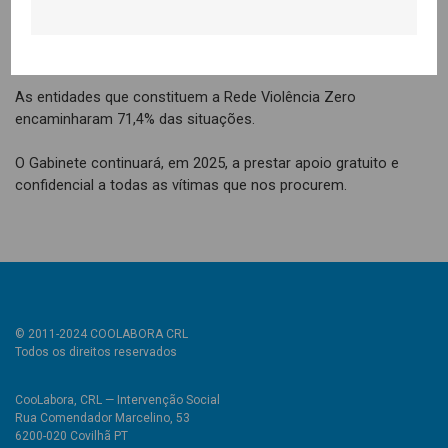
13,6% do total. Em 59,1% das situações, as vítimas homens
mantêm co-habitação com a pessoa agressora e em 22,7%
têm filhos/as menores a cargo.
As entidades que constituem a Rede Violência Zero
encaminharam 71,4% das situações.
O Gabinete continuará, em 2025, a prestar apoio gratuito e
confidencial a todas as vítimas que nos procurem.
© 2011-2024 COOLABORA CRL
Todos os direitos reservados
CooLabora, CRL — Intervenção Social
Rua Comendador Marcelino, 53
6200-020 Covilhã PT