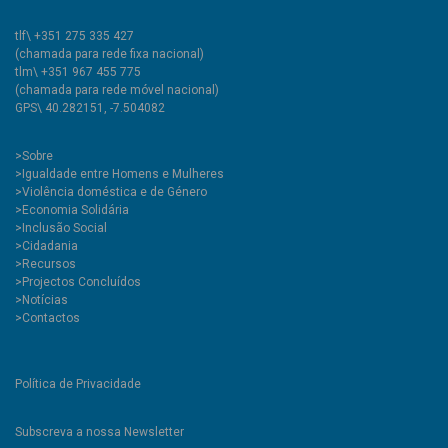
tlf\ +351 275 335 427
(chamada para rede fixa nacional)
tlm\ +351 967 455 775
(chamada para rede móvel nacional)
GPS\ 40.282151, -7.504082
>
Sobre
>Igualdade entre Homens e Mulheres
>Violência doméstica e de Género
>Economia Solidária
>Inclusão Social
>Cidadania
>Recursos
>Projectos Concluídos
>Notícias
>Contactos
Política de Privacidade
Subscreva a nossa Newsletter