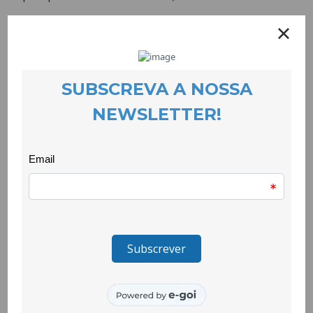
Nas vítimas mulheres continua a predominar a faixa etária
entre os 36 e os 55 anos (41,8%), tendo-se registado um
aumento de vítimas entre os 18 e os 35 anos (31,2%). Em 38%
das situações, as vítimas mulheres estão numa relação de
intimidade com a pessoa agressora e em 42,6% a relação já
terminou. Todas as situações envolvem violência psicológica;
em 71,7% existe violência física e em 19% há violência sexual.
38,8% das vítimas têm menores a cargo e 37,1% mantêm a
co-habitação com a pessoa agressora.
Nas vítimas homens, verificam-se variações relativamente ao
que vinha sendo habitual nos anos anteriores: aumento da
faixa etária entre os 46 e os 65 anos – anteriormente eram
maioritariamente jovens, agredidos pelos progenitores/as –
agora predomina a violência praticada durante as relações de
intimidade ou após estas terminarem, representando 40,9% do
total de situações. Em todos os casos foi reportada violência
psicológica; em 68,2% existe violência física e houve um
aumento de 7% da violência sexual, que representa agora