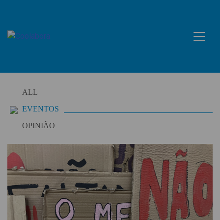
Skip
to
content
ALL
EVENTOS
OPINIÃO