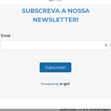
Primavera, na oficina de ilustr
Modatex. Sob orientação de uma
tiveram liberdade para escolhe
e composição que estimularam 
Cada jovem contou com o apoi
de moda, o que facilitou o dese
as propostas foram apresentad
peças criativas e inovadoras, f
aprendiz.
Deste projecto nascerá em brev
será ainda escolhido o modelo 
Cheese” organizado pelo Modatex
formação artística e na promoç
_________________
O projecto Quero Ser Mais E9G 
Juventude e do Desporto, atrav
Juventude, I.P. e é cofinanciad