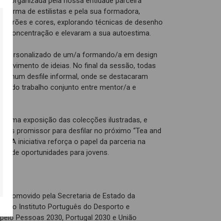
ação organizada pela nossa entidade parceira
 turma de estilistas e pela sua formadora,
r padrões e cores, explorando técnicas de desenho
a concentração e elevaram a sua autoestima.
o personalizado de um/a formando/a em design
nvolvimento de ideias. No final da sessão, todas
as num desfile informal, onde se destacaram
ruto do trabalho conjunto entre mentor/a e
e uma exposição das colecções ilustradas, e
mais promissor para desfilar no próximo “Tea and
. A iniciativa reforça o papel da parceria na
ão de oportunidades para jovens.
é promovido pela Secretaria de Estado da
és do Instituto Português do Desporto e
o pelo Pessoas 2030, Portugal 2030 e União