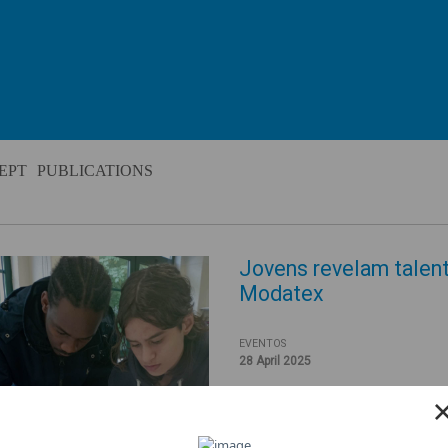
EPT
PUBLICATIONS
Jovens revelam talento
Modatex
EVENTOS
28 April 2025
Num ambiente criativo e colabo
deram vida às suas primeiras 