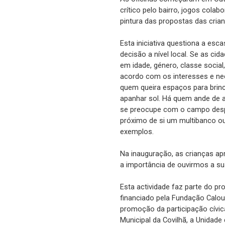
crítico pelo bairro, jogos cola
pintura das propostas das cria
Esta iniciativa questiona a esc
decisão a nível local. Se as cid
em idade, género, classe social
acordo com os interesses e ne
quem queira espaços para brinc
apanhar sol. Há quem ande de 
se preocupe com o campo despor
próximo de si um multibanco o
exemplos.
Na inauguração, as crianças a
a importância de ouvirmos a su
Esta actividade faz parte do pr
financiado pela Fundação Calo
promoção da participação cívi
Municipal da Covilhã, a Unidade