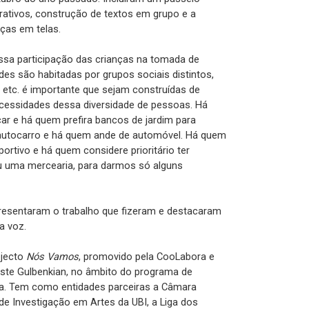
borativos, construção de textos em grupo e a
nças em telas.
assa participação das crianças na tomada de
ades são habitadas por grupos sociais distintos,
, etc. é importante que sejam construídas de
cessidades dessa diversidade de pessoas. Há
ar e há quem prefira bancos de jardim para
autocarro e há quem ande de automóvel. Há quem
tivo e há quem considere prioritário ter
u uma mercearia, para darmos só alguns
presentaram o trabalho que fizeram e destacaram
a voz.
ojecto
Nós Vamos
, promovido pela CooLabora e
uste Gulbenkian, no âmbito do programa de
ca. Tem como entidades parceiras a Câmara
 de Investigação em Artes da UBI, a Liga dos