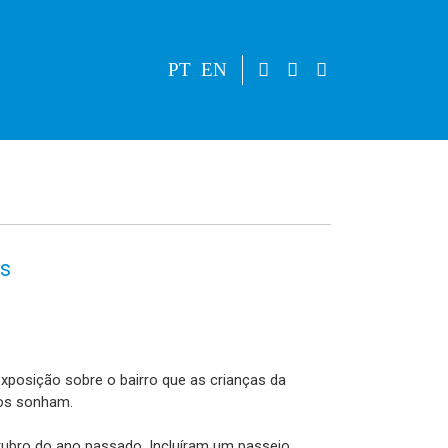
PT
EN
os
exposição sobre o bairro que as crianças da
tos sonham.
ubro do ano passado. Incluíram um passeio