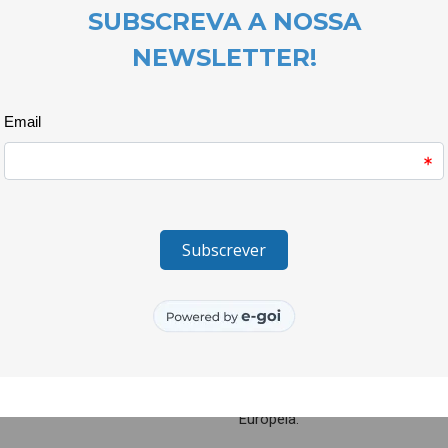
realidade das pessoas refugiad
O dia foi marcado por um debat
reflectiram sobre as diversas 
populações. A troca de ideias 
enfrentados pelas pessoas refug
A actividade continuou com a d
convidou cada participante a i
forma repentina e a escolher o
Esta experiência simbólica desp
do quotidiano e a dureza das 
cenários de conflito.
_______________________
O projecto Quero Ser Mais E9G 
Juventude e do Desporto, atrav
Juventude, I.P. e é cofinanciad
Europeia.