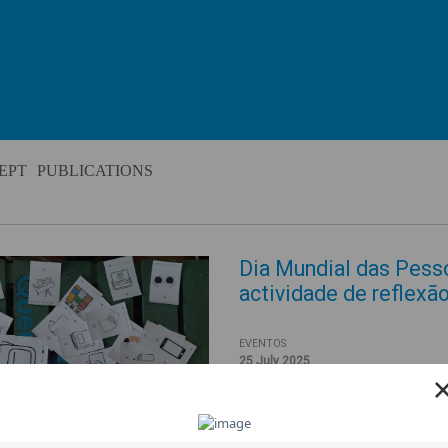
EPT
PUBLICATIONS
Dia Mundial das Pess
actividade de reflexã
EVENTOS
25 July 2025
No passado dia 20 de Junho, o 
Mundial do Refugiado com uma 