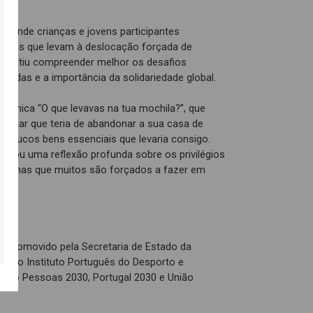
as.
e, onde crianças e jovens participantes
causas que levam à deslocação forçada de
permitiu compreender melhor os desafios
iadas e a importância da solidariedade global.
inâmica “O que levavas na tua mochila?”, que
maginar que teria de abandonar a sua casa de
s poucos bens essenciais que levaria consigo.
ertou uma reflexão profunda sobre os privilégios
escolhas que muitos são forçados a fazer em
__
é promovido pela Secretaria de Estado da
és do Instituto Português do Desporto e
o pelo Pessoas 2030, Portugal 2030 e União