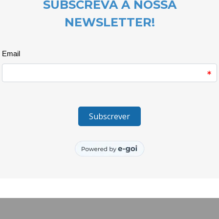
Como não podia deixar de ser, 
o mural e os auto-retratos, ab
para chegar ao resultado final.
Foram também as crianças que p
início ao fim. Desde a decoraçã
afincadamente, no púlpito cedi
falhasse.
Na EB Largo da Feira, as crianç
_______________________
O projecto Quero Ser Mais E9G 
Juventude e do Desporto, atrav
Juventude, I.P. e é cofinanciad
Europeia.