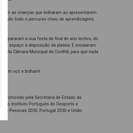
foram as crianças que brilharam ao apresentarem
ordando todo o percurso cheio de aprendizagens
repararam a sua festa de final de ano lectivo, do
o do espaço à disposição da plateia. E ensaiaram
do pela Câmara Municipal da Covilhã, para que nada
as têm voz e brilham!
__
é promovido pela Secretaria de Estado da
és do Instituto Português do Desporto e
o pelo Pessoas 2030, Portugal 2030 e União