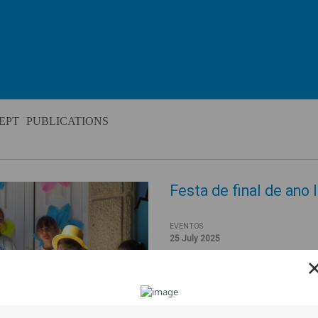
EPT
PUBLICATIONS
Festa de final de ano 
EVENTOS
25 July 2025
A festa de final de ano lectivo 
Inaugurámos o mural participati
Retratos, realizados, ao longo 