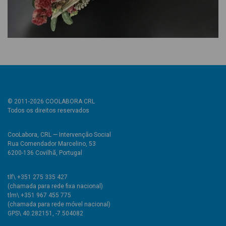
© 2011-2026 COOLABORA CRL
Todos os direitos reservados
CooLabora, CRL — Intervenção Social
Rua Comendador Marcelino, 53
6200-136 Covilhã, Portugal
tlf\ +351 275 335 427
(chamada para rede fixa nacional)
tlm\ +351 967 455 775
(chamada para rede móvel nacional)
GPS\ 40.282151, -7.504082