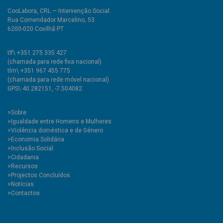
CooLabora, CRL — Intervenção Social
Rua Comendador Marcelino, 53
6200-020 Covilhã PT
tlf\ +351 275 335 427
(chamada para rede fixa nacional)
tlm\ +351 967 455 775
(chamada para rede móvel nacional)
GPS\ 40.282151, -7.504082
>
Sobre
>Igualdade entre Homens e Mulheres
>Violência doméstica e de Género
>Economia Solidária
>Inclusão Social
>Cidadania
>Recursos
>Projectos Concluídos
>Notícias
>Contactos