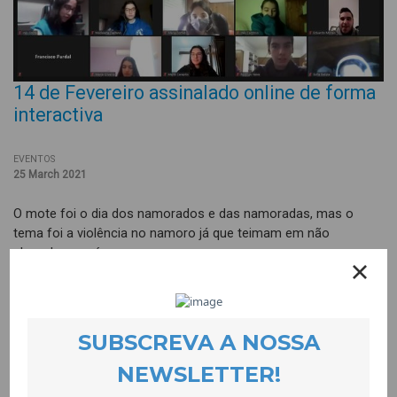
14 de Fevereiro assinalado online de forma
interactiva
EVENTOS
25 March 2021
O mote foi o dia dos namorados e das namoradas, mas o
tema foi a violência no namoro já que teimam em não
abrandar os números.
Durante a semana de 14 a 19 de Fevereiro dinamizámos 10
sessões que envolveram 302 alunos e alunas do 9 ao 12º ano
da Covilhã e de Belmonte. Houve momentos de debate intenso
com a equipa da CooLabora, o que prova que o tema era do
seu interesse. As sessões baseavam-se num quiz com
perguntas sobre violência no namoro que “pregou” os e as