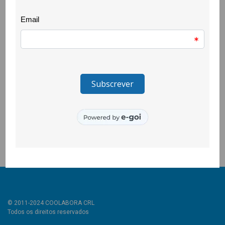
jovens ao ecrã dos seus computadores.
O Agrupamento de Escolas de Belmonte, a Escola EB 2/3 do
Tortosendo, a EPABI, a Escola Profissional Quinta da Lageosa,
a Escola Secundária Campos Melo e a Escola Secundária
Quinta das Palmeiras, responderam ao desafio lançado pela
Câmara Municipal da Covilhã e CooLabora e e ainda do
Projecto Esperança – CLDS de Belmonte.
Para além destas sessões, foram vários os cartazes que nos
chegaram, concebidos pelos alunos e alunas destas escolas
em resposta a outro desafio lançado pelo município.
© 2011-2024 COOLABORA CRL
Todos os direitos reservados