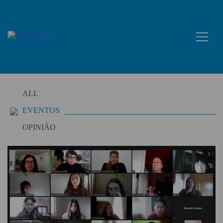
Skip
to
content
ALL
EVENTOS
OPINIÃO