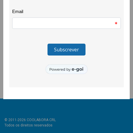
jovens ao ecrã dos seus computadores.
O Agrupamento de Escolas de Belmonte, a Escola EB 2/3 do
Tortosendo, a EPABI, a Escola Profissional Quinta da Lageosa,
a Escola Secundária Campos Melo e a Escola Secundária
Quinta das Palmeiras, responderam ao desafio lançado pela
Câmara Municipal da Covilhã e CooLabora e e ainda do
Projecto Esperança – CLDS de Belmonte.
Para além destas sessões, foram vários os cartazes que nos
chegaram, concebidos pelos alunos e alunas destas escolas
em resposta a outro desafio lançado pelo município.
© 2011-2026 COOLABORA CRL
Todos os direitos reservados