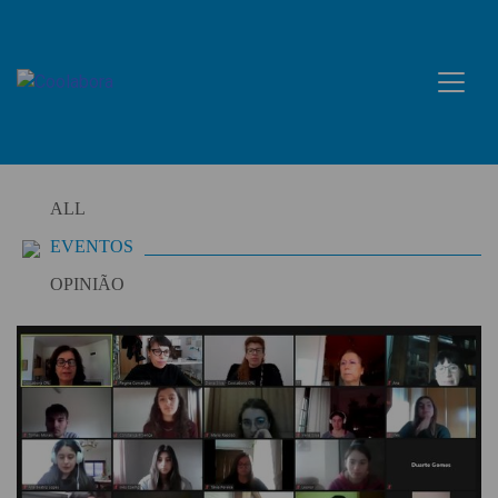
Skip
to
content
ALL
EVENTOS
OPINIÃO