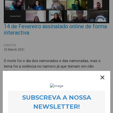
14 de Fevereiro assinalado online de forma
interactiva
EVENTOS
25 March 2021
O mote foi o dia dos namorados e das namoradas, mas o
tema foi a violência no namoro já que teimam em não
abrandar os números.
Durante a semana de 14 a 19 de Fevereiro dinamizámos 10
sessões que envolveram 302 alunos e alunas do 9 ao 12º ano
da Covilhã e de Belmonte. Houve momentos de debate intenso
com a equipa da CooLabora, o que prova que o tema era do
seu interesse. As sessões baseavam-se num quiz com
perguntas sobre violência no namoro que “pregou” os e as