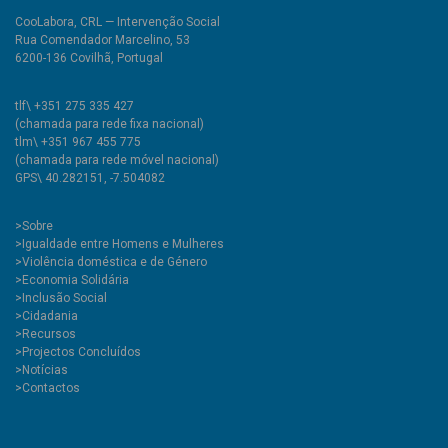
CooLabora, CRL — Intervenção Social
Rua Comendador Marcelino, 53
6200-136 Covilhã, Portugal
tlf\ +351 275 335 427
(chamada para rede fixa nacional)
tlm\ +351 967 455 775
(chamada para rede móvel nacional)
GPS\ 40.282151, -7.504082
>
Sobre
>Igualdade entre Homens e Mulheres
>Violência doméstica e de Género
>Economia Solidária
>Inclusão Social
>Cidadania
>Recursos
>Projectos Concluídos
>Notícias
>Contactos