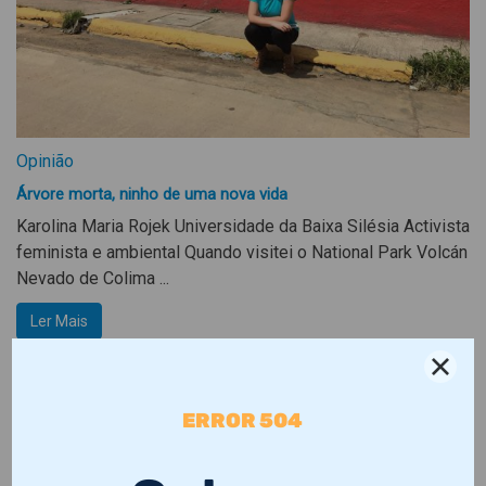
Opinião
Árvore morta, ninho de uma nova vida
Karolina Maria Rojek Universidade da Baixa Silésia Activista
feminista e ambiental Quando visitei o National Park Volcán
Nevado de Colima ...
Ler Mais