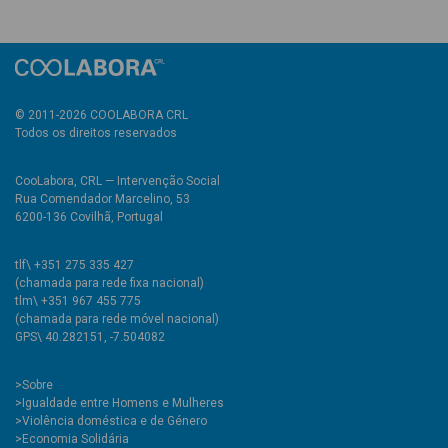
© 2011-2026 COOLABORA CRL
Todos os direitos reservados
CooLabora, CRL — Intervenção Social
Rua Comendador Marcelino, 53
6200-136 Covilhã, Portugal
tlf\ +351 275 335 427
(chamada para rede fixa nacional)
tlm\ +351 967 455 775
(chamada para rede móvel nacional)
GPS\ 40.282151, -7.504082
>
Sobre
>Igualdade entre Homens e Mulheres
>Violência doméstica e de Género
>Economia Solidária