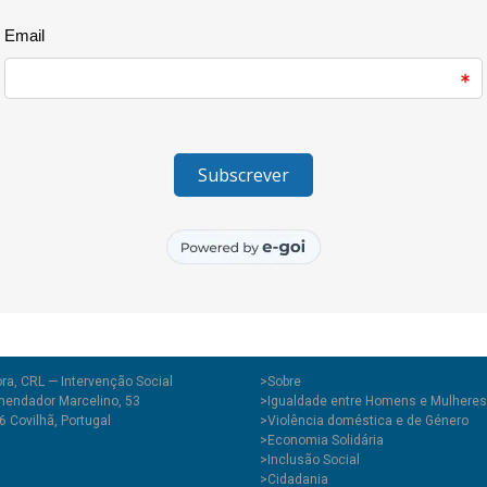
Esta exposição resulta de um “
generosamente aceitaram o des
Neves é autor do conto “Os Ol
para construir um imaginário d
à exposição. A solidariedade d
contra as mulheres é uma quest
pessoas que se empenham na c
respeitadora dos direitos huma
Esta exposição conta com o co
Operacional do Potencial Hum
ra, CRL — Intervenção Social
>
Sobre
endador Marcelino, 53
>Igualdade entre Homens e Mulheres
 Covilhã, Portugal
>Violência doméstica e de Género
>Economia Solidária
>Inclusão Social
>Cidadania