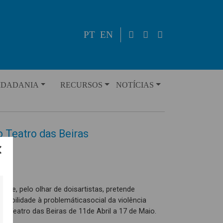
PT
EN
IDADANIA
RECURSOS
NOTÍCIAS
 Teatro das Beiras
que, pelo olhar de doisartistas, pretende
 visibilidade à problemáticasocial da violência
no Teatro das Beiras de 11de Abril a 17 de Maio.