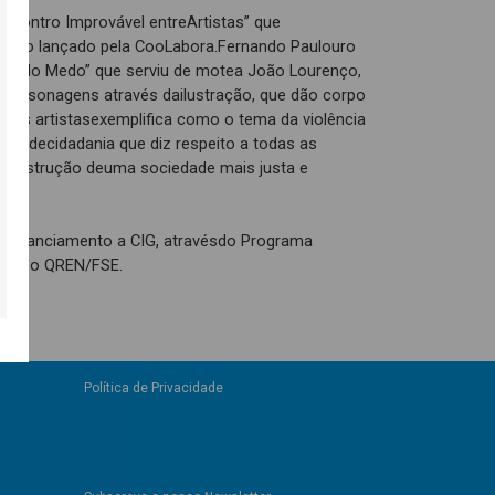
Encontro Improvável entreArtistas” que
afio lançado pela CooLabora.Fernando Paulouro
hos do Medo” que serviu de motea João Lourenço,
e personagens através dailustração, que dão corpo
estes artistasexemplifica como o tema da violência
ão decidadania que diz respeito a todas as
onstrução deuma sociedade mais justa e
nos.
-financiamento a CIG, atravésdo Programa
ano do QREN/FSE.
Política de Privacidade