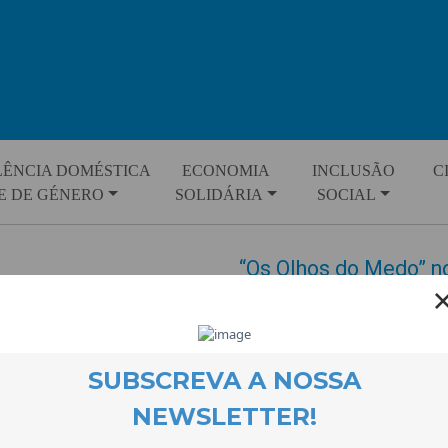
LÊNCIA DOMÉSTICA
ECONOMIA
INCLUSÃO
C
E DE GÉNERO
SOLIDÁRIA
SOCIAL
“Os Olhos do Medo” no
EVENTOS
11 April 2013
A exposição “Os Olhos do Medo”
consciencializar o público e dar
doméstica, poderá ser visitada 