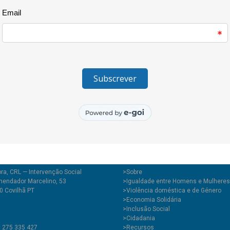
ra, CRL — Intervenção Social
>
Sobre
endador Marcelino, 53
>Igualdade entre Homens e Mulheres
0 Covilhã PT
>Violência doméstica e de Género
>Economia Solidária
>Inclusão Social
>Cidadania
1 275 335 427
>Recursos