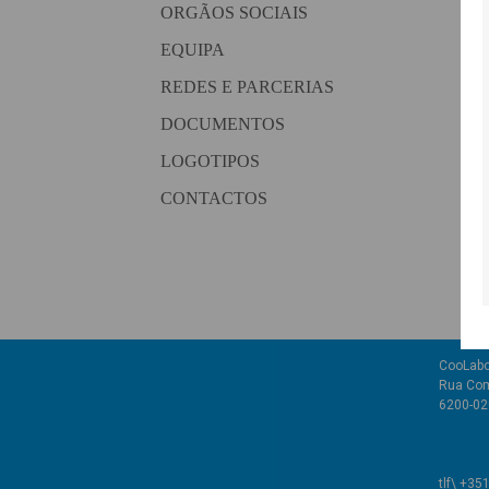
ORGÃOS SOCIAIS
EQUIPA
REDES E PARCERIAS
DOCUMENTOS
LOGOTIPOS
CONTACTOS
CooLabo
Rua Com
6200-02
tlf\ +35