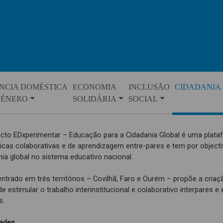
NCIA DOMÉSTICA
ECONOMIA
INCLUSÃO
CIDADANIA
GÉNERO
SOLIDÁRIA
SOCIAL
ecto EDxperimentar – Educação para a Cidadania Global é uma plataf
ticas colaborativas e de aprendizagem entre-pares e tem por object
nia global no sistema educativo nacional.
entrado em três territórios – Covilhã, Faro e Ourém – propõe a cria
e estimular o trabalho interinstitucional e colaborativo interpares e
s.
dades