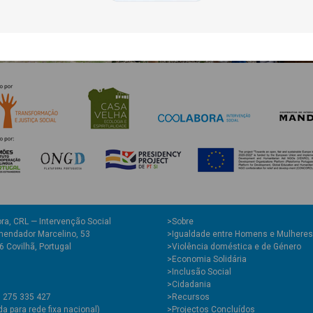
ra, CRL — Intervenção Social
>
Sobre
endador Marcelino, 53
>Igualdade entre Homens e Mulheres
 Covilhã, Portugal
>Violência doméstica e de Género
>Economia Solidária
>Inclusão Social
>Cidadania
1 275 335 427
>Recursos
 para rede fixa nacional)
>Projectos Concluídos