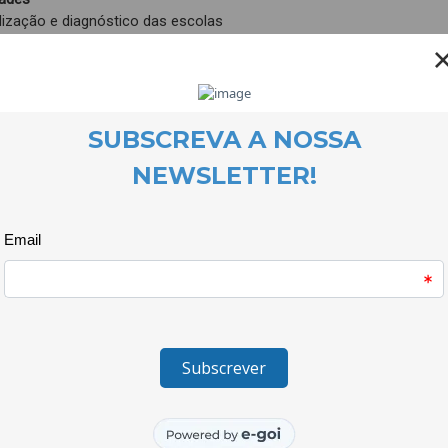
lização e diagnóstico das escolas
ação acreditada de docentes
ratórios de Cidadania Global e Desenvolvimento
ntros de reflexão e discussão com organizações da sociedade civil
a do projecto:
ão Gonçalo da Silveira (entidade promotora), Casa Velha, CooLabo
 da parceria local:
pamento de Escolas a Lã e a Neve
 Quinta das Palmeiras
o de execução:
de 2019 a Agosto de 2025