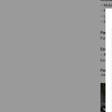
– Mobi
– Form
– Labo
– Enco
Parceri
Fundaç
Escolas
– Agru
Escola
Períod
Junho 