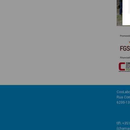
CooLabo
Rua Com
6200-136
tlf\ +35
(chamada