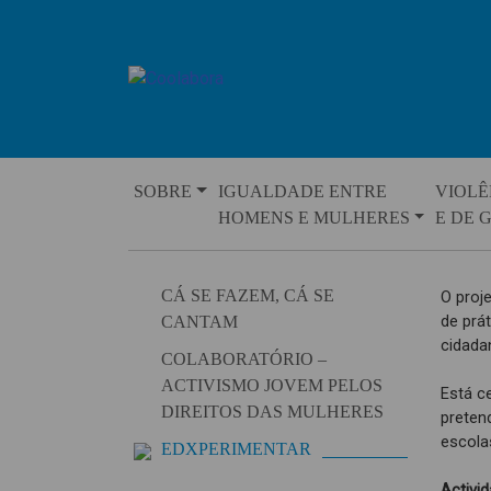
Skip
to
content
SOBRE
IGUALDADE ENTRE
VIOLÊ
HOMENS E MULHERES
E DE 
CÁ SE FAZEM, CÁ SE
O proj
de prá
CANTAM
cidada
COLABORATÓRIO –
ACTIVISMO JOVEM PELOS
Está c
DIREITOS DAS MULHERES
pretend
escola
EDXPERIMENTAR
Activi