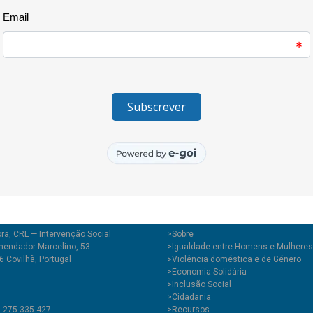
Rede Social no âmbito do Plano
O trabalho e o espírito de equi
foram constituídos por cerca d
distintas instituições/entidade
ra, CRL — Intervenção Social
>
Sobre
endador Marcelino, 53
>Igualdade entre Homens e Mulheres
 Covilhã, Portugal
>Violência doméstica e de Género
>Economia Solidária
>Inclusão Social
>Cidadania
1 275 335 427
>Recursos