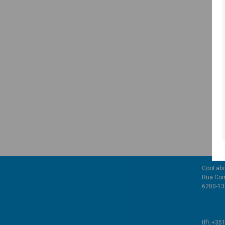
CooLabo
Rua Com
6200-136
tlf\ +35