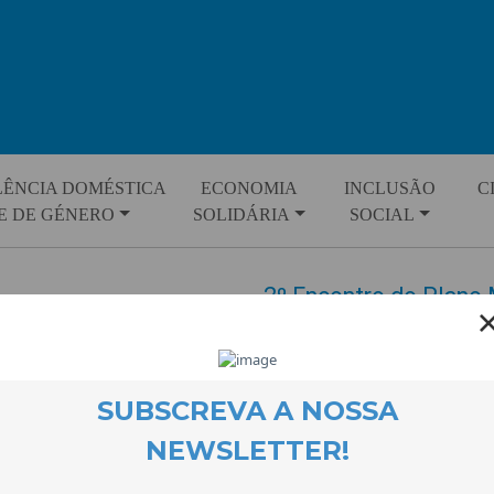
LÊNCIA DOMÉSTICA
ECONOMIA
INCLUSÃO
C
E DE GÉNERO
SOLIDÁRIA
SOCIAL
2º Encontro do Plano
Violência
EVENTOS
21 April 2013
No passado dia 17 de Abril, na 
parceria com a Câmara Municipa