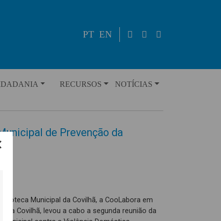
PT
EN
IDADANIA
RECURSOS
NOTÍCIAS
 Municipal de Prevenção da
Biblioteca Municipal da Covilhã, a CooLabora em
l da Covilhã, levou a cabo a segunda reunião da