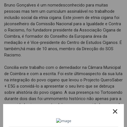
Bruno Gonçalves é um nomedesconhecido para muitas
pessoas mas tem um curriculum assinalável no trabalhode
inclusão social da etnia cigana. Este jovem de etnia cigana foi
jáconselheiro da Comissão Nacional para a Igualdade e Contra
o Racismo, foi fundadore presidente da Associação Cigana de
Coimbra, é formador do Conselho da Europana área da
mediação e é Vice-presidente do Centro de Estudos Ciganos. É
também,há mais de 10 anos, membro da Direcção do SOS
Racismo.
Concilia este trabalho com o demediador na Câmara Municipal
de Coimbra e com a escrita. Foi este últimoaspecto da sua luta
na integração do povo cigano que levou o Projecto QueroSaber
+ E5G a convidá-lo a apresentar o seu livro que se debruça
sobre ahistória do povo cigano. A sua presença no Tortosendo
durante dois dias foi ummomento histórico não apenas para a
comunidade cigana mas também para acomunidade em geral.
Começou com uma palestra no salão da Junta de
Freguesiaque foi pequena para acolher a multidão de pessoas
que o quiseram ouvir. BrunoGonçalves apelou aos presentes,