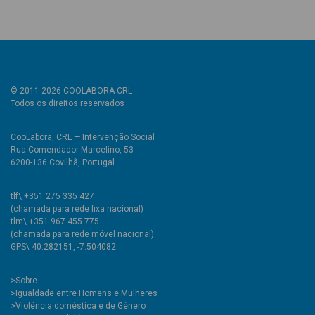
© 2011-2026 COOLABORA CRL
Todos os direitos reservados
CooLabora, CRL — Intervenção Social
Rua Comendador Marcelino, 53
6200-136 Covilhã, Portugal
tlf\ +351 275 335 427
(chamada para rede fixa nacional)
tlm\ +351 967 455 775
(chamada para rede móvel nacional)
GPS\ 40.282151, -7.504082
>
Sobre
>Igualdade entre Homens e Mulheres
>Violência doméstica e de Género