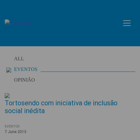
Skip
to
content
ALL
EVENTOS
OPINIÃO
Tortosendo com iniciativa de inclusão
social inédita
EVENTOS
7 June 2013