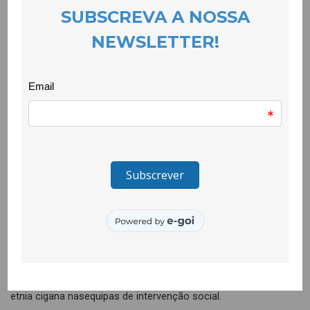
na sua esmagadora maioria de etnia cigana, queapostem na
escola como caminho para a inclusão. A Escola do Largo da
Feira e aEB 2/3 foram palco também de várias sessões em
que este activista sensibilizoucrianças ciganas e não ciganas
para a importância do conhecimento da históriado povo cigano
para a sua integração.
Esta iniciativa na qual seenvolveram activamente o
Agrupamento de Escolas de Tortosendo, a Junta deFreguesia
e a CooLabora, membros do consórcio do projecto Quero
Saber + E5G,teve como grande objectivo contribuir para a
melhoria da imagem da comunidadecigana e, pelo menos no
que se refere às instituições locais envolvidas e àscrianças e
jovens do Agrupamento os objectivos foram plenamente
atingidos.
Bruno Gonçalves considerou que acomunidade cigana do
Tortosendo é muito receptiva à mudança deixando
àsautoridades locais o repto para que incluam um mediador de
etnia cigana nasequipas de intervenção social.