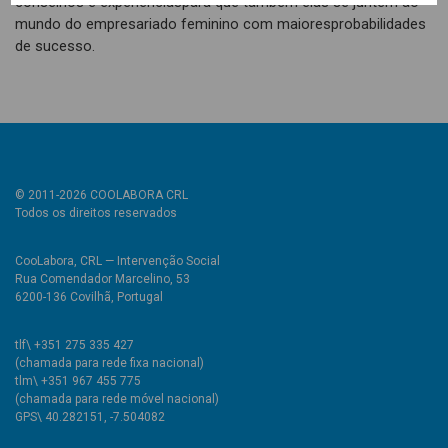
conselhos e experiênciaspara que também elas se juntem ao
mundo do empresariado feminino com maioresprobabilidades
de sucesso.
© 2011-2026 COOLABORA CRL
Todos os direitos reservados
CooLabora, CRL — Intervenção Social
Rua Comendador Marcelino, 53
6200-136 Covilhã, Portugal
tlf\ +351 275 335 427
(chamada para rede fixa nacional)
tlm\ +351 967 455 775
(chamada para rede móvel nacional)
GPS\ 40.282151, -7.504082