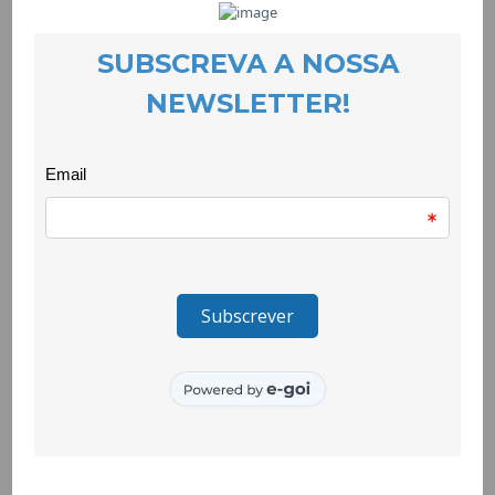
pessoasque integram o GEPE.
Maso apoio da CooLabora às pessoas que estão em situação
de desemprego não seesgota na dinamização de dois GEPE.
Após a finalização da acção de formação
emempreendedorismo feminino, frequentada com sucesso
por 14 mulheres, avançarábrevemente a fase de consultoria e
serão atribuídos os prémios de arranque novalor de 5000
euros cada às futuras empresárias. Entretanto, apelando
àsolidariedade de género, a CooLabora convidou já várias
mulheres que dão cartasna área do empreendedorismo como
investigadoras e como empresárias para criaremuma rede de
apoio às novas empresárias, o que foi aceite de bom grado
pelascontactadas.
Oque é de realçar nestas duas iniciativas da CooLabora é o
facto de nestestempos de escassez de emprego se criarem
laços de solidariedade entre pessoasdesempregadas para a
procura de emprego e entre mulheres que já encontraram
umafonte de rendimento que partilham com as outras alguns