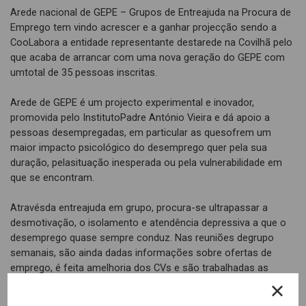
Arede nacional de GEPE – Grupos de Entreajuda na Procura de
Emprego tem vindo acrescer e a ganhar projecção sendo a
CooLabora a entidade representante destarede na Covilhã pelo
que acaba de arrancar com uma nova geração do GEPE com
umtotal de 35 pessoas inscritas.
Arede de GEPE é um projecto experimental e inovador,
promovida pelo InstitutoPadre António Vieira e dá apoio a
pessoas desempregadas, em particular as quesofrem um
maior impacto psicológico do desemprego quer pela sua
duração, pelasituação inesperada ou pela vulnerabilidade em
que se encontram.
Atravésda entreajuda em grupo, procura-se ultrapassar a
desmotivação, o isolamento e atendência depressiva a que o
desemprego quase sempre conduz. Nas reuniões degrupo
semanais, são ainda dadas informações sobre ofertas de
emprego, é feita amelhoria dos CVs e são trabalhadas as
competências para a procura de emprego;tarefas que cabem
aos animadores mas em que podem colaborar todas as