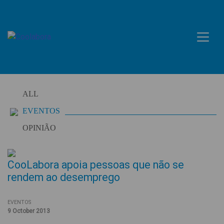
Skip
to
content
ALL
EVENTOS
OPINIÃO
CooLabora apoia pessoas que não se
rendem ao desemprego
EVENTOS
9 October 2013