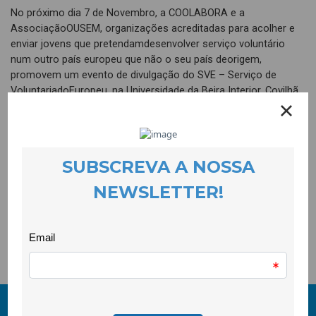
No próximo dia 7 de Novembro, a COOLABORA e a
AssociaçãoOUSEM, organizações acreditadas para acolher e
enviar jovens que pretendamdesenvolver serviço voluntário
num outro país europeu que não o seu país deorigem,
promovem um evento de divulgação do SVE – Serviço de
VoluntariadoEuropeu, na Universidade da Beira Interior, Covilhã.
Será uma oportunidade para ficar a conhecer melhor este
programade voluntariado, nomeadamente através de
apresentação do programa SVE pelaAgência Nacional para a
Gestão do Programa Juventude em Acção e da partilha
daexperiência de 4 voluntários que estão actualmente a
realizar o seu SVE naCovilhã e Tortosendo. Este evento é
aberto a jovens e organizações interessadasem participar
futuramente num SVE.