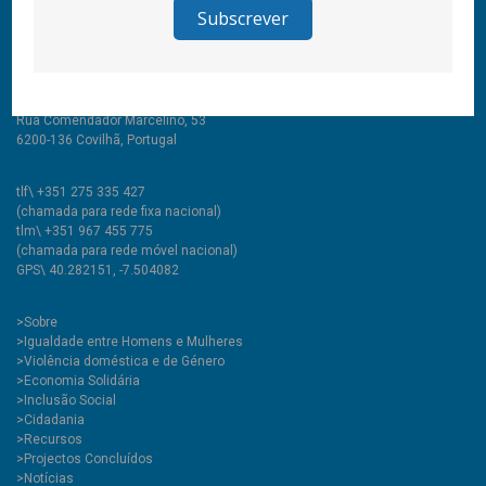
© 2011-2026 COOLABORA CRL
Todos os direitos reservados
CooLabora, CRL — Intervenção Social
Rua Comendador Marcelino, 53
6200-136 Covilhã, Portugal
tlf\ +351 275 335 427
(chamada para rede fixa nacional)
tlm\ +351 967 455 775
(chamada para rede móvel nacional)
GPS\ 40.282151, -7.504082
>
Sobre
>Igualdade entre Homens e Mulheres
>Violência doméstica e de Género
>Economia Solidária
>Inclusão Social
>Cidadania
>Recursos
>Projectos Concluídos
>Notícias