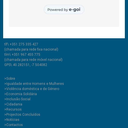
© 2011-2024 COOLABORA CRL
Todos os direitos reservados
CooLabora, CRL — Intervenção Social
Rua Comendador Marcelino, 53
6200-020 Covilhã PT
tlf\ +351 275 335 427
(chamada para rede fixa nacional)
tlm\ +351 967 455 775
(chamada para rede móvel nacional)
GPS\ 40.282151, -7.504082
>
Sobre
>Igualdade entre Homens e Mulheres
>Violência doméstica e de Género
>Economia Solidária
>Inclusão Social
>Cidadania
>Recursos
>Projectos Concluídos
>Notícias
>Contactos