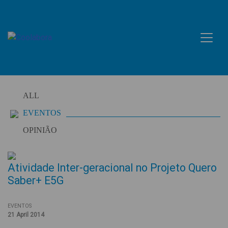
Skip
to
content
ALL
EVENTOS
OPINIÃO
Atividade Inter-geracional no Projeto Quero
Saber+ E5G
EVENTOS
21 April 2014