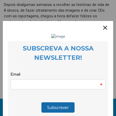
Depois dealgumas semanas a recolher as histórias de vida de
8 idosos, de fazer otratamento das imagens e de criar CDs
com as reportagens, chegou a hora defazer felizes os
protagonistas destas histórias. Na passada semana, os
jovensenvolvidos nesta atividade deslocaram-se ao Centro de
Convívio e Apoio àTerceira Idade e entregaram os CDs aos 8
idosos que os receberam muitoemocionados. O objetivo é não
apenas promover o convívio entre as diferentes geraçõesmas,
sobretudo, proporcionar aos familiares dos idosos um
testemunho naprimeira pessoa destes seus familiares que
perdurará por muitos anos. Acerimónia foi animada por uma
síntese dos vários filmes que foi apresentada nasala de
convívio desta instituição para que todos pudessem ver o
trabalhodesenvolvido por jovens e idosos.