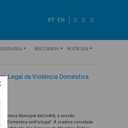
PT
EN
IDADANIA
RECURSOS
NOTÍCIAS
o Legal da Violência Doméstica
Biblioteca Municipal daCovilhã, a sessão
ncia Doméstica emPortugal”. A oradora convidada