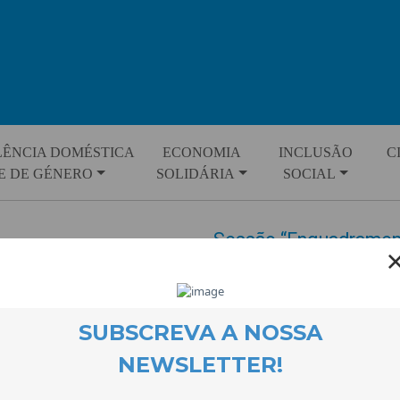
LÊNCIA DOMÉSTICA
ECONOMIA
INCLUSÃO
C
E DE GÉNERO
SOLIDÁRIA
SOCIAL
Sessão “Enquadrament
em Portugal”
EVENTOS
18 May 2014
Teve lugar no dia 8 de Maio, na 
“Enquadramento Legal da Violê