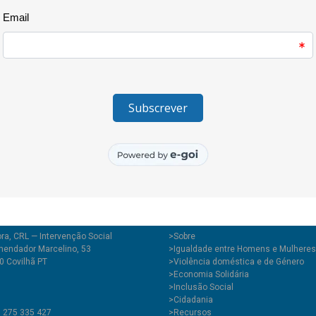
foi a Dr.ª Vera Ganhão – Procu
da Covilhã. Esta sessão decorr
e Combate à Violência Domésti
em parceria com a Câmara Munic
Download da apresentação da 
ra, CRL — Intervenção Social
>
Sobre
endador Marcelino, 53
>Igualdade entre Homens e Mulheres
0 Covilhã PT
>Violência doméstica e de Género
>Economia Solidária
>Inclusão Social
>Cidadania
1 275 335 427
>Recursos