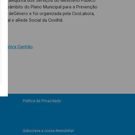
radoraAdjunta dos Serviços do Ministério Público
eu noâmbito do Plano Municipal para a Prevenção
ca e deGénero e foi organizada pela CooLabora,
ipal e aRede Social da Covilhã.
Dra. Vera Ganhão
Política de Privacidade
Subscreva a nossa Newsletter