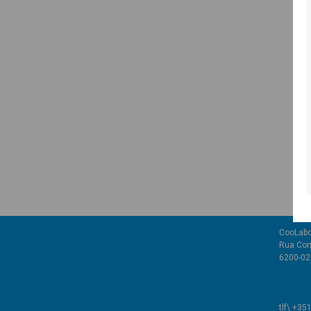
CooLabo
Rua Com
6200-02
tlf\ +35