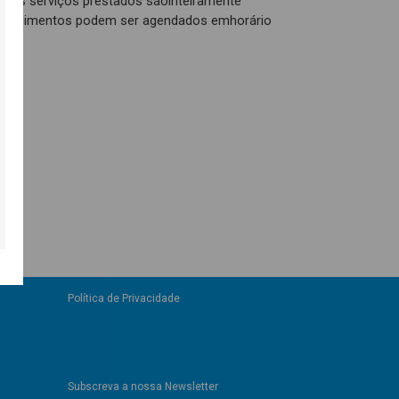
os os serviços prestados sãointeiramente
s atendimentos podem ser agendados emhorário
Política de Privacidade
Subscreva a nossa Newsletter