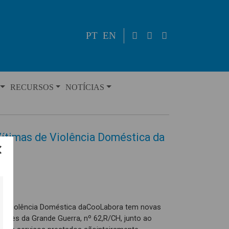
PT
EN
RECURSOS
NOTÍCIAS
Vítimas de Violência Doméstica da
 de Violência Doméstica daCooLabora tem novas
ntes da Grande Guerra, nº 62,R/CH, junto ao