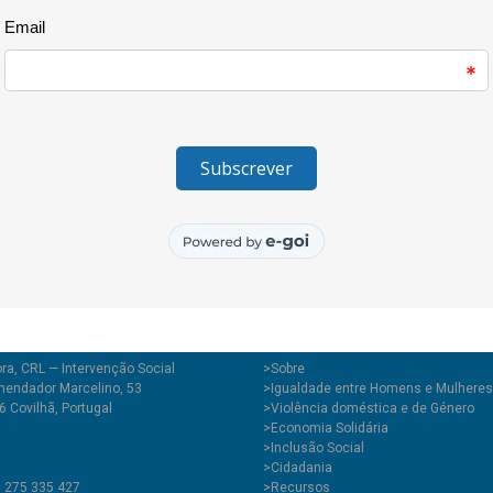
Jardim Público da Covilhã. Tod
gratuitos e confidenciais e o
pós-laboral.
ra, CRL — Intervenção Social
>
Sobre
endador Marcelino, 53
>Igualdade entre Homens e Mulheres
 Covilhã, Portugal
>Violência doméstica e de Género
>Economia Solidária
>Inclusão Social
>Cidadania
1 275 335 427
>Recursos