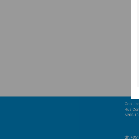
CooLabo
Rua Com
6200-136
tlf\ +35