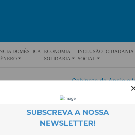
NCIA DOMÉSTICA
ECONOMIA
INCLUSÃO
CIDADANIA
GÉNERO
SOLIDÁRIA
SOCIAL
Gabinete de Apoio a 
CooLabora
EVENTOS
17 September 2015
O Gabinete de Apoio a Vítimas
instalações na Rua dos Combate