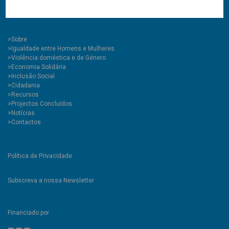
(chamada para rede móvel nacional)
GPS\ 40.282151, -7.504082
>
Sobre
>Igualdade entre Homens e Mulheres
>Violência doméstica e de Género
>Economia Solidária
>Inclusão Social
>Cidadania
>Recursos
>Projectos Concluídos
>Notícias
>Contactos
Política de Privacidade
Subscreva a nossa Newsletter
Financiado por