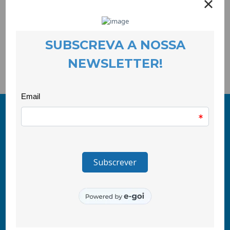
Dia 25 de Novembro assinalamos mais uma vez a luta pela
erradicação da violência contra as mulheres. Este ano aliaram-
se a nós 20 organizações locais e regionais que, de forma
muito activa, estão envolvidas na organização das actividades
programadas para este dia.
© 2011-2026 COOLABORA CRL
Todos os direitos reservados
CooLabora, CRL — Intervenção Social
Rua Comendador Marcelino, 53
6200-136 Covilhã, Portugal
tlf\ +351 275 335 427
(chamada para rede fixa nacional)
tlm\ +351 967 455 775