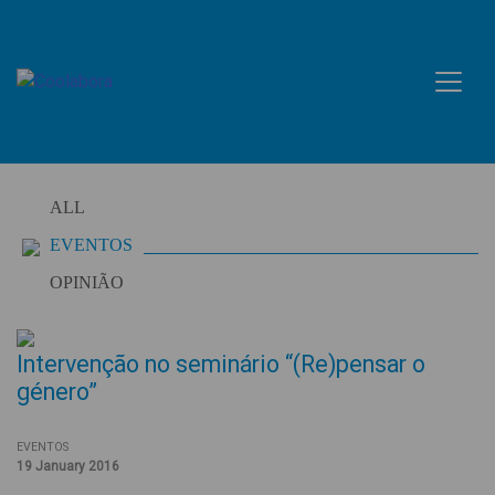
Skip
to
content
ALL
EVENTOS
OPINIÃO
Intervenção no seminário “(Re)pensar o
género”
EVENTOS
19 January 2016