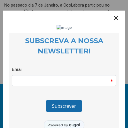
No passado dia 7 de Janeiro, a CooLabora participou no
seminário “(Re)pensar o género: diálogos femininos sobre
política, corpo e violência” que decorreu na Faculdade de
Ciências Sociais e Humanas.Este evento teve como principal
objetivo promover o debate e a reflexão em torno das
questões de género e das diferentes violências sofridas pela
mulher, bem como divulgar o trabalho do Gabinete de Apoio à
Vítima de Violência Doméstica da CooLabora e também o
Plano de Igualdade de Género da UBI.Mais informações sobre
o evento e o programa em http://www.ubi.pt/Evento/6217.
© 2011-2026 COOLABORA CRL
Todos os direitos reservados
CooLabora, CRL — Intervenção Social