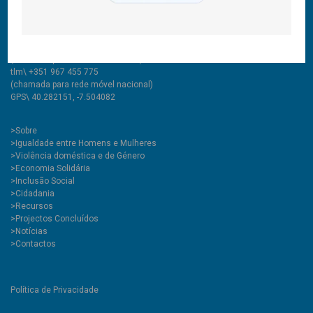
Rua Comendador Marcelino, 53
6200-136 Covilhã, Portugal
tlf\ +351 275 335 427
(chamada para rede fixa nacional)
tlm\ +351 967 455 775
(chamada para rede móvel nacional)
GPS\ 40.282151, -7.504082
>
Sobre
>Igualdade entre Homens e Mulheres
>Violência doméstica e de Género
>Economia Solidária
>Inclusão Social
>Cidadania
>Recursos
>Projectos Concluídos
>Notícias
>Contactos
Política de Privacidade