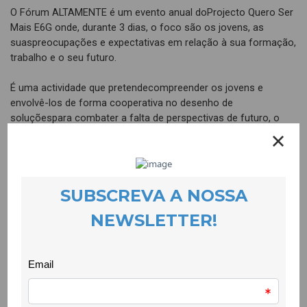
O Fórum ALTAMENTE é um evento anual doProjecto Quero Ser
Mais E6G onde, durante 3 dias, o foco são os jovens, as
suaspreocupações e expectativas em relação à sua formação,
trabalho e o seu futuro.
É uma actividade que pretendecompreender os jovens e
envolvê-los de forma cooperativa no desenho de
soluçõespara combater a falta de perspectivas de futuro, o
abandono escolar, a falta deemprego e consequentemente,
situações NEET.
E vamos fazê-lo através da reflexão epartilha, recorrendo a
metodologias criativas e participativas com jovens
einstitucionais a agirem em duplas na condução e dinamização
do programa.
Vamos pensar fora de quatro paredes…
Esta iniciativa é uma actividade do Projecto Quero Ser Mais
E6G,financiado pelo Programa Escolhas, que tem intervenção