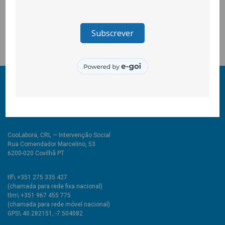
no Tortosendo, uma vilado concelho da Covilhã. Este projecto
é gerido pela CooLabora e tem comopromotor o Agrupamento
de Escolas Frei Heitor Pinto.
© 2011-2024 COOLABORA CRL
Todos os direitos reservados
CooLabora, CRL — Intervenção Social
Rua Comendador Marcelino, 53
6200-020 Covilhã PT
tlf\ +351 275 335 427
(chamada para rede fixa nacional)
tlm\ +351 967 455 775
(chamada para rede móvel nacional)
GPS\ 40.282151, -7.504082