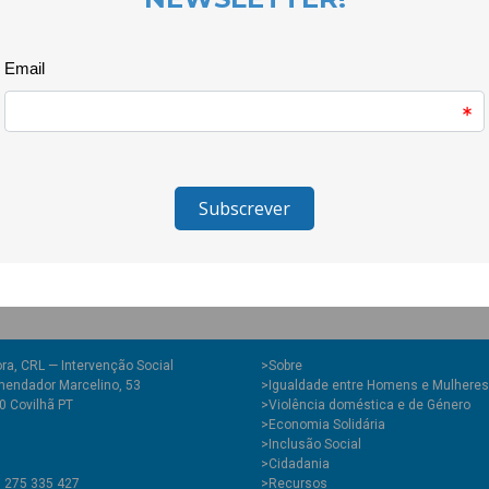
Alternativos de Mulheres e Hom
vários projetos de investigaçã
da Igualdade e Violência de Gén
nacionais e internacionais.
ra, CRL — Intervenção Social
>
Sobre
endador Marcelino, 53
>Igualdade entre Homens e Mulheres
0 Covilhã PT
>Violência doméstica e de Género
>Economia Solidária
>Inclusão Social
>Cidadania
1 275 335 427
>Recursos