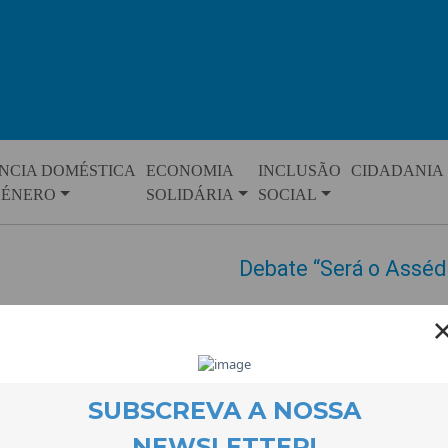
NCIA DOMÉSTICA
ECONOMIA
INCLUSÃO
CIDADANIA
GÉNERO
SOLIDÁRIA
SOCIAL
Debate “Será o Asséd
EVENTOS
14 June 2018
Debate público sobre o assédio
em Psicologia do Trabalho, Soc
Avançada de Psicologia Comuni
da direção e Conselheira para