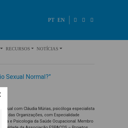
PT
EN
RECURSOS
NOTÍCIAS
io Sexual Normal?”
 sexual com Cláudia Múrias, psicóloga especialista
ial e das Organizações, com Especialidade
tária e Psicologia da Saúde Ocupacional. Membro
 a Igualdade da Associação ESPAÇOS – Projetos