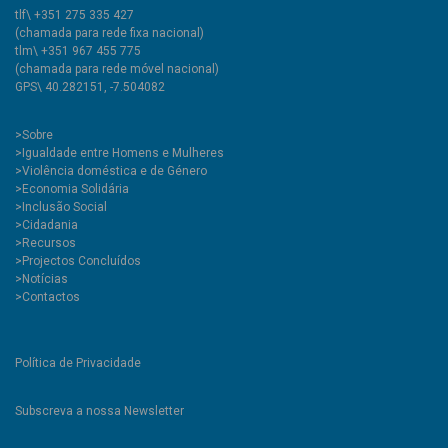
tlf\ +351 275 335 427
(chamada para rede fixa nacional)
tlm\ +351 967 455 775
(chamada para rede móvel nacional)
GPS\ 40.282151, -7.504082
>
Sobre
>Igualdade entre Homens e Mulheres
>Violência doméstica e de Género
>Economia Solidária
>Inclusão Social
>Cidadania
>Recursos
>Projectos Concluídos
>Notícias
>Contactos
Política de Privacidade
Subscreva a nossa Newsletter