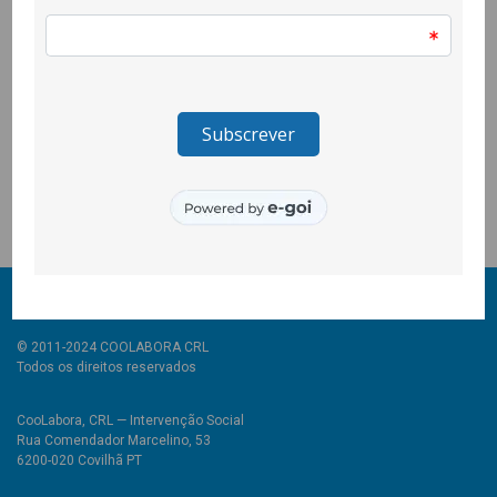
fazerem voluntariado nestastemáticas.
Este projecto foi financiado pelo Programa
Erasmus+Juventude em Ação e teve como parceiros: Arci
Strauss (Itália), PEL (Macedónia)Roter Baum (Alemanha) e UBI
(Portugal).
Link para o site:
http://c2ctoolbox.eu
© 2011-2024 COOLABORA CRL
Todos os direitos reservados
CooLabora, CRL — Intervenção Social
Rua Comendador Marcelino, 53
6200-020 Covilhã PT