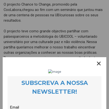
O projecto Chance to Change, promovido pela
CooLabora,chegou ao fim com um seminário que juntou mais
de uma centena de pessoas na UBIcuriosas sobre os seus
resultados.
O projecto teve como grande objectivo partilhar com
paísesparceiros a metodologia do UBICOOL – voluntariado
universitário por uma culturade paz e não violência. Nessa
partilha queríamos melhorar o nosso trabalho eincentivar
outras organizações a conhecer as nossas boas práticas.
Pensamos queo conseguimos pois como resultado desta
parceria de 2 anos temos uma página deinternet que passa a
estar disponível e que pretende ajudar pessoas eorganizações
que se interessem por este tipo de voluntariado. A
saber:voluntariado jovem que se debruce sobre temas como a
violência no namoro, obullying. Enfim, comportamentos
violentos e discriminatórios entre os jovens.
Conseguimos também criar uma app que serve para os/as
jovensfazerem um autoteste às suas competências para