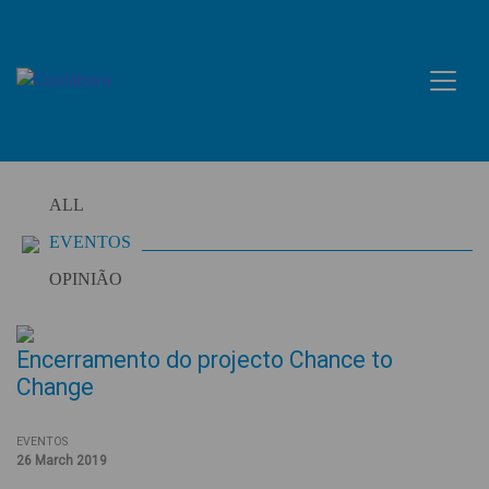
Skip
to
content
ALL
EVENTOS
OPINIÃO
Encerramento do projecto Chance to
Change
EVENTOS
26 March 2019