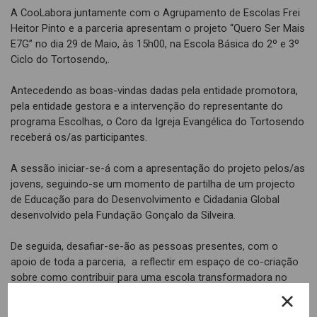
A CooLabora juntamente com o Agrupamento de Escolas Frei
Heitor Pinto e a parceria apresentam o projeto “Quero Ser Mais
E7G” no dia 29 de Maio, às 15h00, na Escola Básica do 2º e 3º
Ciclo do Tortosendo,.
Antecedendo as boas-vindas dadas pela entidade promotora,
pela entidade gestora e a intervenção do representante do
programa Escolhas, o Coro da Igreja Evangélica do Tortosendo
receberá os/as participantes.
A sessão iniciar-se-á com a apresentação do projeto pelos/as
jovens, seguindo-se um momento de partilha de um projecto
de Educação para do Desenvolvimento e Cidadania Global
desenvolvido pela Fundação Gonçalo da Silveira.
De seguida, desafiar-se-ão as pessoas presentes, com o
apoio de toda a parceria, a reflectir em espaço de co-criação
sobre como contribuir para uma escola transformadora no
Tortosendo.