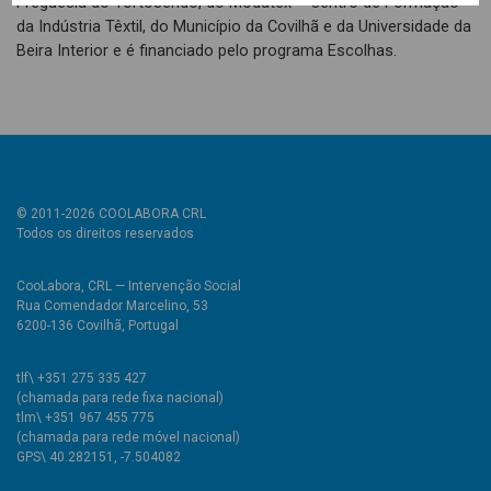
Freguesia do Tortosendo, do Modatex – Centro de Formação
da Indústria Têxtil, do Município da Covilhã e da Universidade da
Beira Interior e é financiado pelo programa Escolhas.
© 2011-2026 COOLABORA CRL
Todos os direitos reservados
CooLabora, CRL — Intervenção Social
Rua Comendador Marcelino, 53
6200-136 Covilhã, Portugal
tlf\ +351 275 335 427
(chamada para rede fixa nacional)
tlm\ +351 967 455 775
(chamada para rede móvel nacional)
GPS\ 40.282151, -7.504082