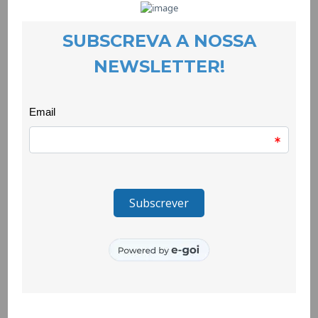
O projecto mostrar-se-á à comunidade em passeio a pé até ao
novo espaço. No local contamos com o segundo momento de
música pelo Grupo de Idosos do Centro de Convívio e Apoio à
Terceira Idade e assim descerrar-se-á a placa e inaugurar-se-á
a nova sede.
O evento que é aberto ao público, termina com os Fit Dance e
um lanche-convívio.
O “Quero Ser Mais E7G” é um projecto com uma duração de 24
meses que tem como objetivo promover a inclusão social de
crianças e jovens do Tortosendo através de metodologias
inter-pares e de mentoria. É promovido pelo Agrupamento de
Escolas Frei Heitor Pinto e gerido pela CooLabora e conta com
a parceria da ACES – Unidade de Saúde do Tortosendo, da
AEBB – Associação Empresarial da Beira Baixa, do Centro de
Convívio e Apoio à Terceira Idade, da CPCJ – Comissão de
Protecção de Crianças e Jovens da Covilhã, da Junta de