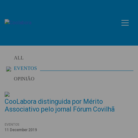
Skip
to
content
ALL
EVENTOS
OPINIÃO
CooLabora distinguida por Mérito
Associativo pelo jornal Fórum Covilhã
EVENTOS
11 December 2019