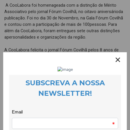
A CooLabora foi homenageada com a distinção de Mérito
Associativo pelo jornal Fórum Covilhã, no oitavo aniversárioda
publicação. Foi no dia 30 de Novembro, na Gala Fórum Covilhã
e contou com a participação de mais de 100pessoas. Para
além da CooLabora, foram entregues sete outras distinções
apersonalidades e organizações da região.
A CooLabora felicita o jornal Fórum Covilhã pelos 8 anos de
informação regional que dá voz à democracia, pela ousadia
que émanter um jornal em papel, pelo contributo para a
liberdade de todos e todasnós, impossível sem uma
comunicação social livre. Este prémio de MéritoAssociativo
atribuído à CooLabora é uma grande honra.
A CooLabora saúda todas as pessoas e entidades
homenageadas: PrémioCarreira, Fernando Paulouro; por Mérito
Associativo – CooLabora; MéritoCultural – ASTA e Luís
Cipriano; Mérito Profissional – José da Costa Júnior;Mérito
Desportivo – João Fonseca (SC Covilhã); MelhorAtleta Futsal –
Rodrigo Costinha (AD Fundão); Melhor Atleta Futebol –