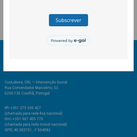
AdrianoCastanheira (SC Covilhã); e Prémio de Mérito
(Clientemais antigo) – Funerária Moreira, Covialvi e Auto
Nevcar.
© 2011-2026 COOLABORA CRL
Todos os direitos reservados
CooLabora, CRL — Intervenção Social
Rua Comendador Marcelino, 53
6200-136 Covilhã, Portugal
tlf\ +351 275 335 427
(chamada para rede fixa nacional)
tlm\ +351 967 455 775
(chamada para rede móvel nacional)
GPS\ 40.282151, -7.504082